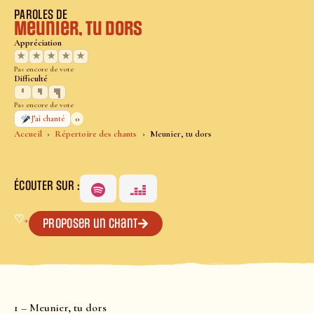
PAROLES DE
Meunier, tu dors
Appréciation
★
★
★
★
★
Pas encore de vote
Difficulté
Pas encore de vote
0
J’ai chanté
Accueil
Répertoire des chants
Meunier, tu dors
ÉCOUTER SUR :
♡
+
Proposer un chant
1 – Meunier, tu dors