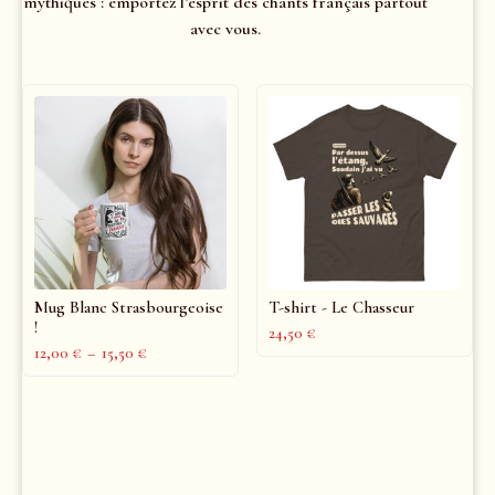
mythiques : emportez l’esprit des chants français partout
avec vous.
Mug Blanc Strasbourgeoise
T-shirt - Le Chasseur
!
24,50
€
12,00
€
–
15,50
€