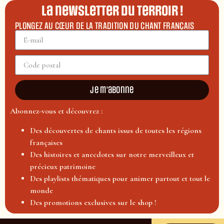
La newsletter du terroir !
PLONGEZ AU CŒUR DE LA TRADITION DU CHANT FRANÇAIS
Je m'abonne
Abonnez-vous et découvrez :
Des découvertes de chants issus de toutes les régions
françaises
Des histoires et anecdotes sur notre merveilleux et
précieux patrimoine
Des playlists thématiques pour animer partout et tout le
monde
Des promotions exclusives sur le shop !