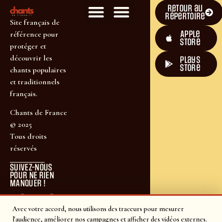
Retour au
répertoire
Site français de
Apple
référence pour
Store
protéger et
découvrir les
plays
store
chants populaires
et traditionnels
français.
Chants de France
© 2025
Tous droits
réservés
SUIVEZ-NOUS
POUR NE RIEN
MANQUER !
Avec votre accord, nous utilisons des traceurs pour mesurer
l'audience, améliorer nos campagnes et afficher des vidéos externes.