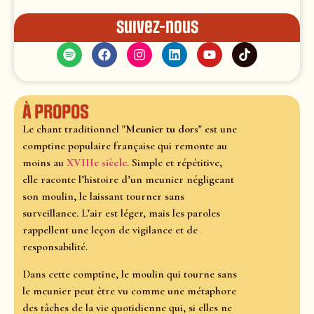
Suivez-nous
À propos
Le chant traditionnel
"Meunier tu dors"
est une
comptine populaire française qui remonte au
moins au
XVIIIe siècle
. Simple et répétitive,
elle raconte l’histoire d’un meunier négligeant
son moulin, le laissant tourner sans
surveillance. L’air est léger, mais les paroles
rappellent une leçon de vigilance et de
responsabilité.
Dans cette comptine, le moulin qui tourne sans
le meunier peut être vu comme une métaphore
des tâches de la vie quotidienne qui, si elles ne