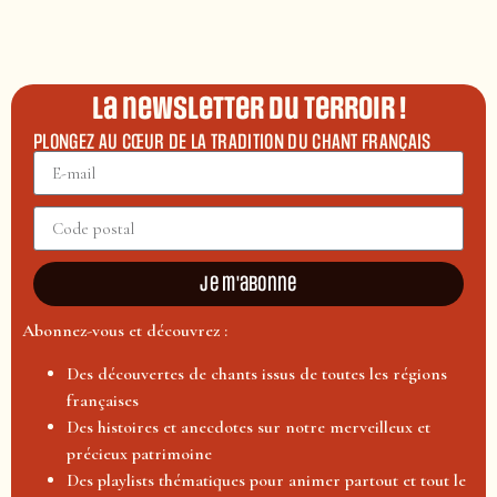
La newsletter du terroir !
PLONGEZ AU CŒUR DE LA TRADITION DU CHANT FRANÇAIS
Je m'abonne
Abonnez-vous et découvrez :
Des découvertes de chants issus de toutes les régions
françaises
Des histoires et anecdotes sur notre merveilleux et
précieux patrimoine
Des playlists thématiques pour animer partout et tout le