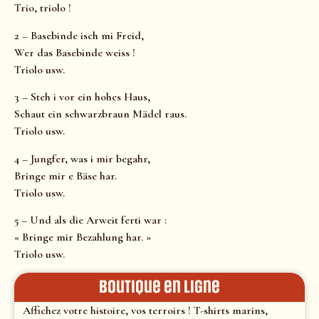
Trio, triolo !
2 – Basebinde isch mi Freid,
Wer das Basebinde weiss !
Triolo usw.
3 – Steh i vor ein hohes Haus,
Schaut ein schwarzbraun Mädel raus.
Triolo usw.
4 – Jungfer, was i mir begahr,
Bringe mir e Bäse har.
Triolo usw.
5 – Und als die Arweit ferti war :
« Bringe mir Bezahlung har. »
Triolo usw.
Boutique en ligne
Affichez votre histoire, vos terroirs ! T-shirts marins,