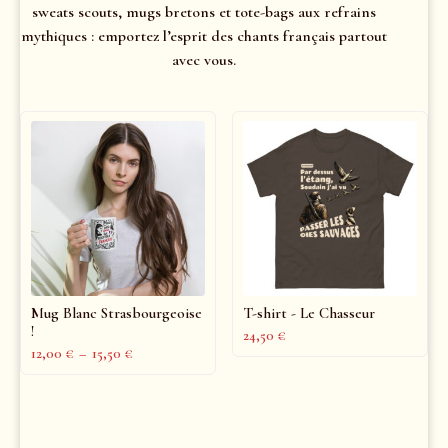
sweats scouts, mugs bretons et tote-bags aux refrains
mythiques : emportez l’esprit des chants français partout
avec vous.
Mug Blanc Strasbourgeoise
T-shirt - Le Chasseur
!
24,50
€
12,00
€
–
15,50
€