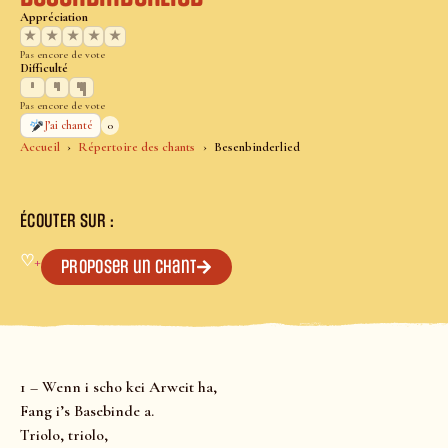
Appréciation
★
★
★
★
★
Pas encore de vote
Difficulté
Pas encore de vote
0
J’ai chanté
Accueil
Répertoire des chants
Besenbinderlied
ÉCOUTER SUR :
♡
+
Proposer un chant
1 – Wenn i scho kei Arweit ha,
Fang i’s Basebinde a.
Triolo, triolo,