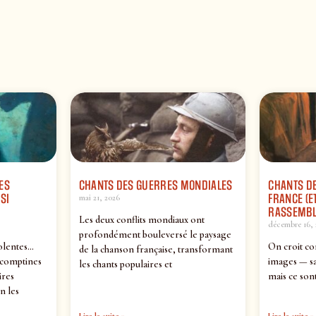
ES
CHANTS DES GUERRES MONDIALES
CHANTS DE
SI
FRANCE (ET
mai 21, 2026
RASSEMBL
Les deux conflits mondiaux ont
décembre 16, 
profondément bouleversé le paysage
olentes…
On croit co
de la chanson française, transformant
 comptines
images — sa
les chants populaires et
ires
mais ce sont
n les