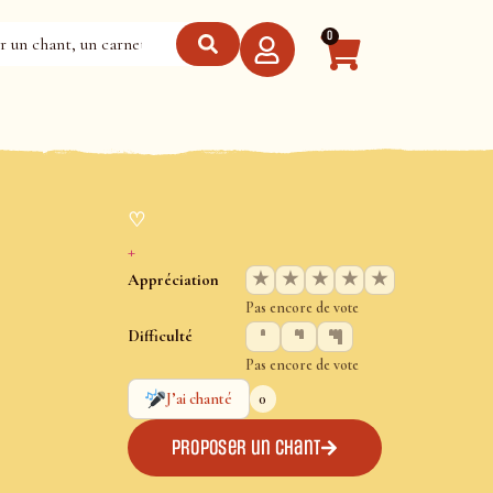
0
♡
+
★
★
★
★
★
Appréciation
Pas encore de vote
Difficulté
Pas encore de vote
0
J’ai chanté
Proposer un chant