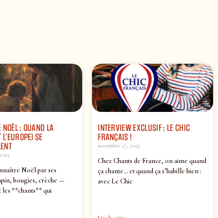
 NOËL : QUAND LA
INTERVIEW EXCLUSIF : LE CHIC
 L’EUROPE) SE
FRANÇAIS !
ENT
novembre 27, 2025
2025
Chez Chants de France, on aime quand
nnaître Noël par ses
ça chante… et quand ça s’habille bien :
pin, bougies, crèche —
avec Le Chic
 les **chants** qui