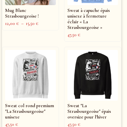
Mug Blanc
Sweat à capuche épais
Strasbourgeoise !
unisexe à fermeture
éclair « La
12,00
€
–
15,50
€
Strasbourgeoise »
47,50
€
Sweat col rond premium
Sweat "La
"La Strasbourgeoise"
Strasbourgeoise" épais
unisexe
oversize pour l'hiver
47,50
€
47,50
€