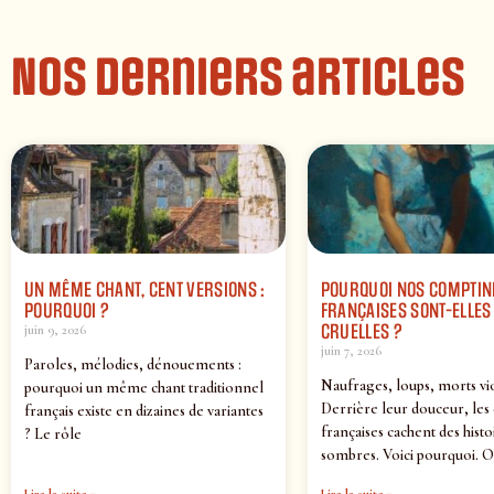
Nos derniers articles
UN MÊME CHANT, CENT VERSIONS :
POURQUOI NOS COMPTIN
POURQUOI ?
FRANÇAISES SONT-ELLES 
CRUELLES ?
juin 9, 2026
juin 7, 2026
Paroles, mélodies, dénouements :
Naufrages, loups, morts vi
pourquoi un même chant traditionnel
Derrière leur douceur, les
français existe en dizaines de variantes
françaises cachent des histo
? Le rôle
sombres. Voici pourquoi. O