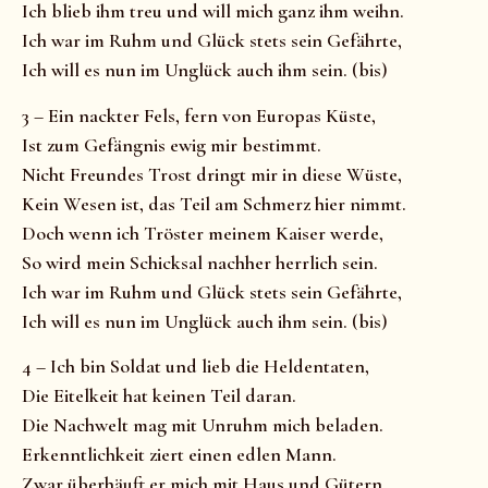
Ich blieb ihm treu und will mich ganz ihm weihn.
Ich war im Ruhm und Glück stets sein Gefährte,
Ich will es nun im Unglück auch ihm sein. (bis)
3 – Ein nackter Fels, fern von Europas Küste,
Ist zum Gefängnis ewig mir bestimmt.
Nicht Freundes Trost dringt mir in diese Wüste,
Kein Wesen ist, das Teil am Schmerz hier nimmt.
Doch wenn ich Tröster meinem Kaiser werde,
So wird mein Schicksal nachher herrlich sein.
Ich war im Ruhm und Glück stets sein Gefährte,
Ich will es nun im Unglück auch ihm sein. (bis)
4 – Ich bin Soldat und lieb die Heldentaten,
Die Eitelkeit hat keinen Teil daran.
Die Nachwelt mag mit Unruhm mich beladen.
Erkenntlichkeit ziert einen edlen Mann.
Zwar überhäuft er mich mit Haus und Gütern,