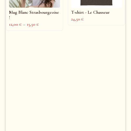
Mug Blanc Strasbourgeoise
T-shirt - Le Chasseur
!
24,50
€
12,00
€
–
15,50
€