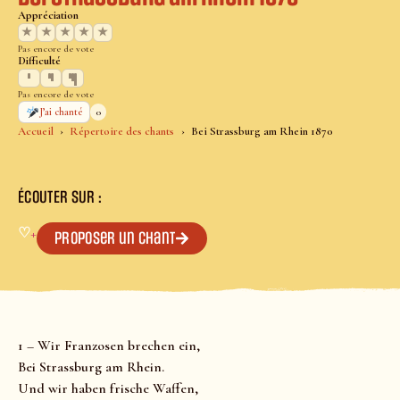
Appréciation
★
★
★
★
★
Pas encore de vote
Difficulté
Pas encore de vote
0
J’ai chanté
Accueil
Répertoire des chants
Bei Strassburg am Rhein 1870
ÉCOUTER SUR :
♡
+
Proposer un chant
1 – Wir Franzosen brechen ein,
Bei Strassburg am Rhein.
Und wir haben frische Waffen,