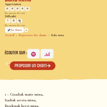
Appréciation
★
★
★
★
★
Pas encore de vote
Difficulté
Pas encore de vote
0
J’ai chanté
Accueil
Répertoire des chants
Bake mina
ÉCOUTER SUR :
♡
+
Proposer un chant
1 – Gizadiak maite-mina,
Izadiak arreta-mina,
Etorkinak herri-mina,