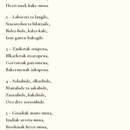
Herri unek bake-mina.
2 – Laborari ta langile,
Sinestedun ta bilatzaile,
Bidez-bide, kalez-kale,
Izan gaiten bakegile.
3 – Zatiketak etsipena,
Elkarketak itxaropena,
Gorrotoak pairamena,
Bakermenak askapena.
4 – Solasbide, elkarbide,
Maitabide ta askabide,
Zuzenbide, bakebide,
Oro dire zorionbide.
5 – Gizadiak maite-mina,
Izadiak arreta-mina,
Etorkinak herri-mina,