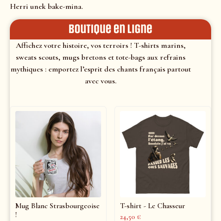
Herri unek bake-mina.
Boutique en ligne
Affichez votre histoire, vos terroirs ! T-shirts marins,
sweats scouts, mugs bretons et tote-bags aux refrains
mythiques : emportez l’esprit des chants français partout
avec vous.
Mug Blanc Strasbourgeoise
T-shirt - Le Chasseur
!
24,50
€