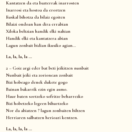
Kantatzen da eta bazterrak inarrosten
Inarrosi eta hostoa da erortzen
Euskal bihotza da bilaiz egoiten
Bilaizi ondoan han dira errabian
Xiloka beltzian handik elki nahian
Handik elki eta kantatzera abian
Lagun zonbait bidian ikusiko agian…
La, la, la, la …
2 – Goiz argi eder bat beti jeikitzen nunbait
Nunbait jeiki eta zorionean zonbait
Bizi hobeago denek dukete gogo
Bainan bakarrik ezin egin asmo.
Haur baten sortzeko sofritze beharrezko
Bizi hobetzeko legeen bihurtzeko
Nor da abiatzen ? lagun zonbaiten biltzen
Herriaren salbatzen herioari kentzen.
La, la, la, la …