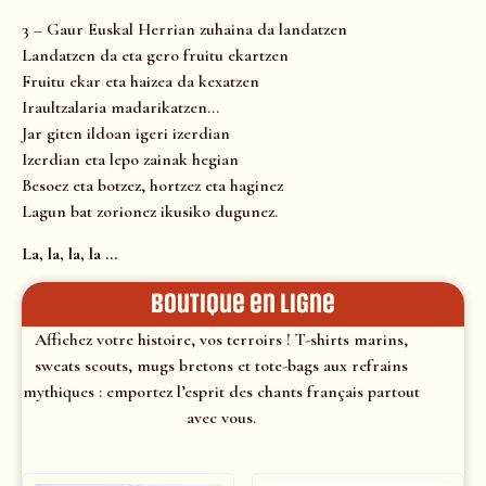
3 – Gaur Euskal Herrian zuhaina da landatzen
Landatzen da eta gero fruitu ekartzen
Fruitu ekar eta haizea da kexatzen
Iraultzalaria madarikatzen…
Jar giten ildoan igeri izerdian
Izerdian eta lepo zainak hegian
Besoez eta botzez, hortzez eta haginez
Lagun bat zorionez ikusiko dugunez.
La, la, la, la …
Boutique en ligne
Affichez votre histoire, vos terroirs ! T-shirts marins,
sweats scouts, mugs bretons et tote-bags aux refrains
mythiques : emportez l’esprit des chants français partout
avec vous.