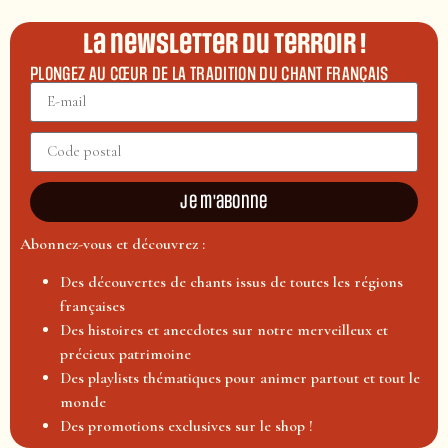
La newsletter du terroir !
PLONGEZ AU CŒUR DE LA TRADITION DU CHANT FRANÇAIS
Je m'abonne
Abonnez-vous et découvrez :
Des découvertes de chants issus de toutes les régions
françaises
Des histoires et anecdotes sur notre merveilleux et
précieux patrimoine
Des playlists thématiques pour animer partout et tout le
monde
Des promotions exclusives sur le shop !