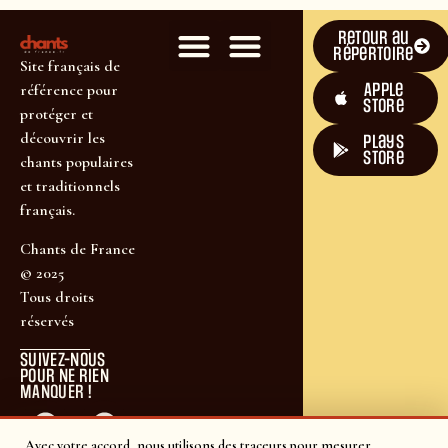
Retour au
répertoire
Site français de
Apple
référence pour
Store
protéger et
découvrir les
plays
store
chants populaires
et traditionnels
français.
Chants de France
© 2025
Tous droits
réservés
SUIVEZ-NOUS
POUR NE RIEN
MANQUER !
Avec votre accord, nous utilisons des traceurs pour mesurer