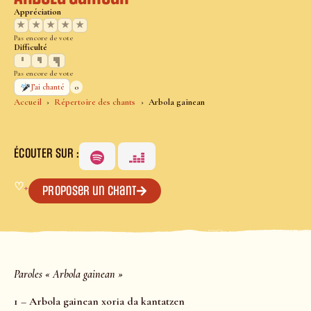
Appréciation
★
★
★
★
★
Pas encore de vote
Difficulté
Pas encore de vote
0
J’ai chanté
Accueil
Répertoire des chants
Arbola gainean
ÉCOUTER SUR :
♡
+
Proposer un chant
Paroles « Arbola gainean »
1 – Arbola gainean xoria da kantatzen