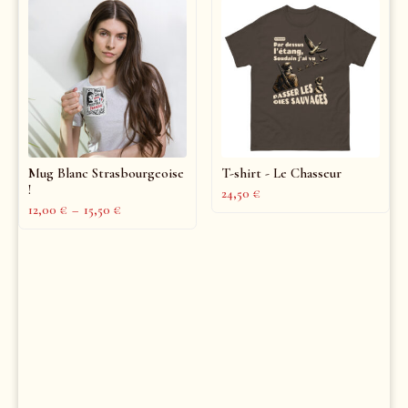
Mug Blanc Strasbourgeoise
T-shirt - Le Chasseur
!
24,50
€
12,00
€
–
15,50
€