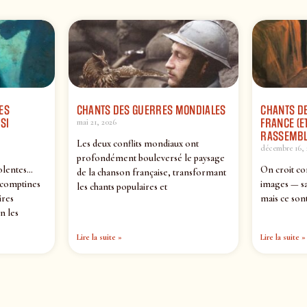
ES
CHANTS DES GUERRES MONDIALES
CHANTS DE
SI
FRANCE (ET
mai 21, 2026
RASSEMBL
Les deux conflits mondiaux ont
décembre 16, 
profondément bouleversé le paysage
olentes…
On croit co
de la chanson française, transformant
 comptines
images — sa
les chants populaires et
ires
mais ce sont
n les
Lire la suite »
Lire la suite »