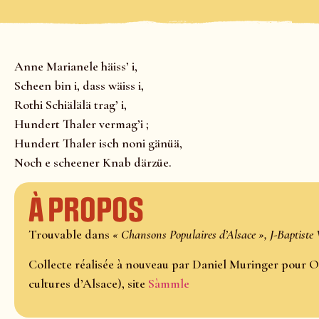
Anne Marianele häiss’ i,
Scheen bin i, dass wäiss i,
Rothi Schiälälä trag’ i,
Hundert Thaler vermag’i ;
Hundert Thaler isch noni gänüä,
Noch e scheener Knab därzüe.
À propos
Trouvable dans
« Chansons Populaires d’Alsace », J-Baptiste 
Collecte réalisée à nouveau par Daniel Muringer pour O
cultures d’Alsace), site
Sàmmle