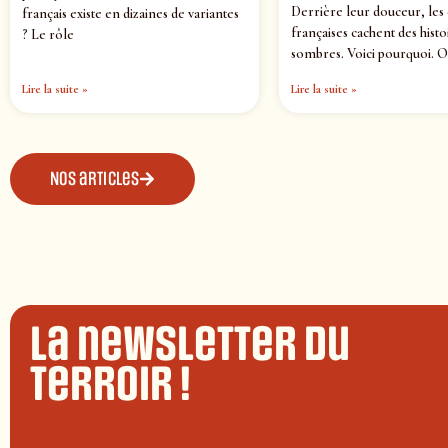
Derrière leur douceur, les
français existe en dizaines de variantes
françaises cachent des histo
? Le rôle
sombres. Voici pourquoi. O
Lire la suite »
Lire la suite »
Nos articles
La newsletter du
terroir !