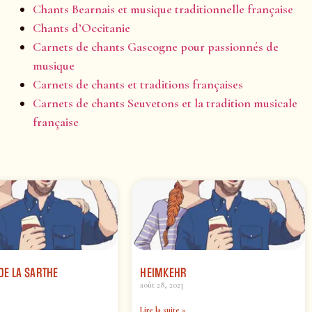
Chants Bearnais et musique traditionnelle française
Chants d’Occitanie
Carnets de chants Gascogne pour passionnés de
musique
Carnets de chants et traditions françaises
Carnets de chants Seuvetons et la tradition musicale
française
DE LA SARTHE
HEIMKEHR
août 28, 2023
Lire la suite »