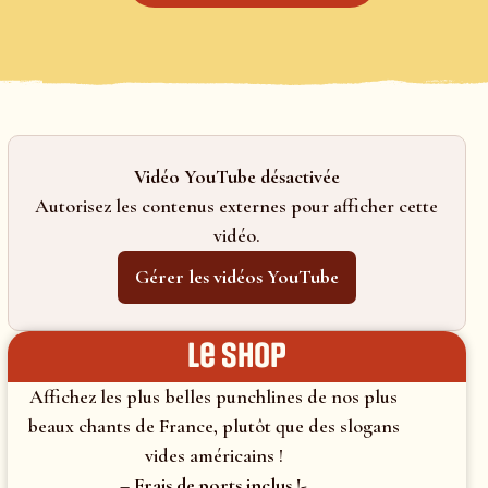
Vidéo YouTube désactivée
Autorisez les contenus externes pour afficher cette
vidéo.
Gérer les vidéos YouTube
le shop
Affichez les plus belles punchlines de nos plus
beaux chants de France, plutôt que des slogans
vides américains !
– Frais de ports inclus !-