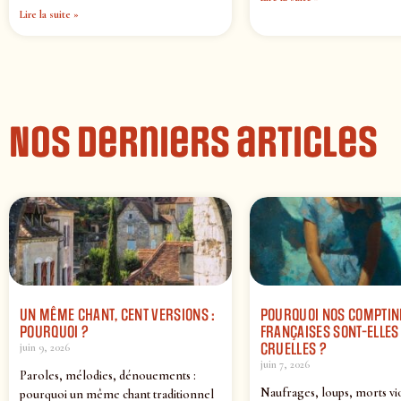
Lire la suite »
Nos derniers articles
UN MÊME CHANT, CENT VERSIONS :
POURQUOI NOS COMPTIN
POURQUOI ?
FRANÇAISES SONT-ELLES 
CRUELLES ?
juin 9, 2026
juin 7, 2026
Paroles, mélodies, dénouements :
Naufrages, loups, morts vi
pourquoi un même chant traditionnel