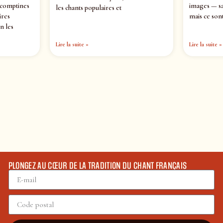
 comptines
images — sa
les chants populaires et
ires
mais ce sont
n les
Lire la suite »
Lire la suite »
PLONGEZ AU CŒUR DE LA TRADITION DU CHANT FRANÇAIS