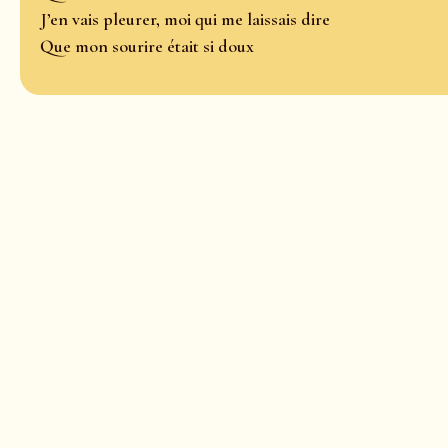
J’en vais pleurer, moi qui me laissais dire
Que mon sourire était si doux