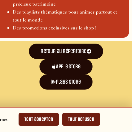
précieux patrimoine
Des playlists thématiques pour animer partout et
tout le monde
Des promotions exclusives sur le shop !
Retour au répertoire
Apple Store
plays store
Tout accepter
Tout refuser
rnes.