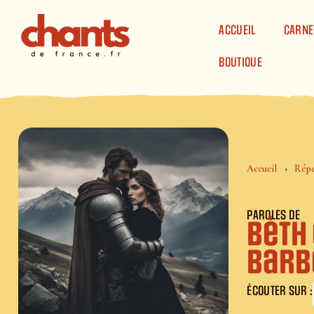
Panneau de gestion des cookies
ACCUEIL
CARNE
BOUTIQUE
Accueil
Répe
PAROLES DE
Bèth 
Barb
ÉCOUTER SUR :