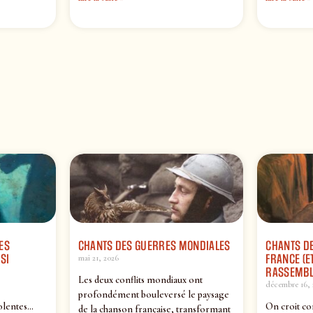
ES
CHANTS DES GUERRES MONDIALES
CHANTS DE
SI
FRANCE (ET
mai 21, 2026
RASSEMBL
Les deux conflits mondiaux ont
décembre 16, 
profondément bouleversé le paysage
olentes…
On croit co
de la chanson française, transformant