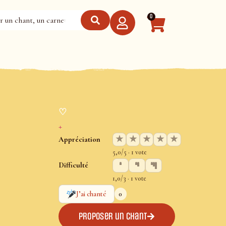
0
♡
+
★
★
★
★
★
Appréciation
5,0/5 · 1 vote
Difficulté
1,0/3 · 1 vote
0
J’ai chanté
Proposer un chant