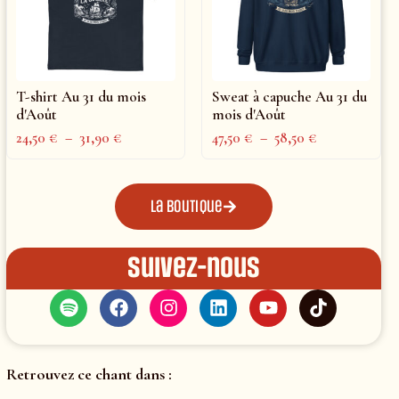
T-shirt Au 31 du mois
Sweat à capuche Au 31 du
d'Août
mois d'Août
24,50
€
–
31,90
€
47,50
€
–
58,50
€
La boutique
Suivez-nous
Retrouvez ce chant dans :