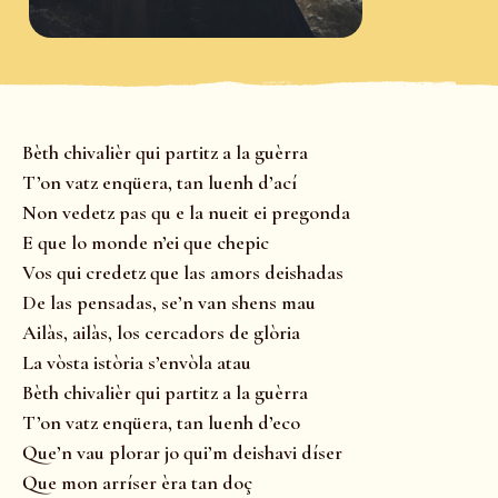
Bèth chivalièr qui partitz a la guèrra
T’on vatz enqüera, tan luenh d’ací
Non vedetz pas qu e la nueit ei pregonda
E que lo monde n’ei que chepic
Vos qui credetz que las amors deishadas
De las pensadas, se’n van shens mau
Ailàs, ailàs, los cercadors de glòria
La vòsta istòria s’envòla atau
Bèth chivalièr qui partitz a la guèrra
T’on vatz enqüera, tan luenh d’eco
Que’n vau plorar jo qui’m deishavi díser
Que mon arríser èra tan doç