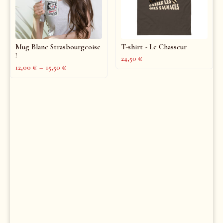
Mug Blanc Strasbourgeoise
T-shirt - Le Chasseur
!
24,50
€
12,00
€
–
15,50
€