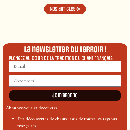
Nos articles
La newsletter du terroir !
PLONGEZ AU CŒUR DE LA TRADITION DU CHANT FRANÇAIS
Je m'abonne
Abonnez-vous et découvrez :
Des découvertes de chants issus de toutes les régions
françaises