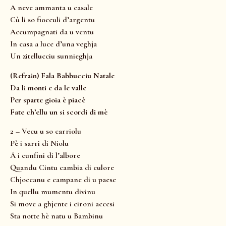
A neve ammanta u casale
Cù li so fiocculi d’argentu
Accumpagnati da u ventu
In casa a luce d’una veghja
Un zitellucciu sunnieghja
(Refrain) Fala Babbucciu Natale
Da li monti e da le valle
Per sparte gioia è piacè
Fate ch’ellu un si scordi di mè
2 – Vecu u so carriolu
Pè i sarri di Niolu
À i cunfini di l’albore
Quandu Cintu cambia di culore
Chjoccanu e campane di u paese
In quellu mumentu divinu
Si move a ghjente i cironi accesi
Sta notte hè natu u Bambinu