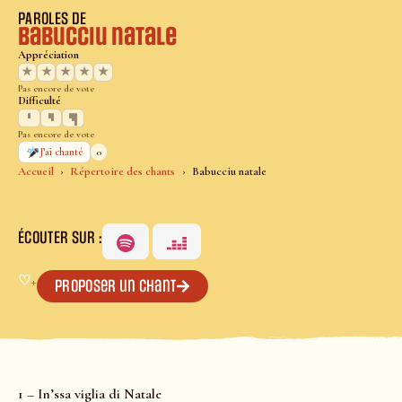
PAROLES DE
Babucciu natale
Appréciation
★
★
★
★
★
Pas encore de vote
Difficulté
Pas encore de vote
0
J’ai chanté
Accueil
Répertoire des chants
Babucciu natale
ÉCOUTER SUR :
♡
+
Proposer un chant
1 – In’ssa viglia di Natale