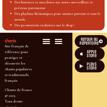
Des histoires et anecdotes sur notre merveilleux et
précieux patrimoine
Des playlists thématiques pour animer partout et tout le
monde
Des promotions exclusives sur le shop !
Retour au
répertoire
Site français de
Apple
référence pour
Store
protéger et
découvrir les
plays
store
chants populaires
et traditionnels
français.
Chants de France
© 2025
Tous droits
réservés