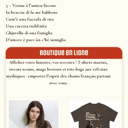
3 – Vicinu à l’anticu fucone
In bracciu di lu me babbone
Cum’è una fiaccula di vita
Una carezza indifinita
Ghjuvellu di una famiglia
D’amore è pace ùn c’hè sumiglia
Boutique en ligne
Affichez votre histoire, vos terroirs ! T-shirts marins,
sweats scouts, mugs bretons et tote-bags aux refrains
mythiques : emportez l’esprit des chants français partout
avec vous.