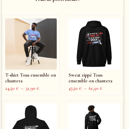
T-shirt Tous ensemble on
Sweat zippé Tous
chantera
ensemble on chantera
24,50
€
–
31,90
€
47,50
€
–
61,30
€