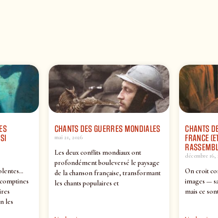
ES
CHANTS DES GUERRES MONDIALES
CHANTS DE
SI
FRANCE (ET
mai 21, 2026
RASSEMBL
Les deux conflits mondiaux ont
décembre 16, 
profondément bouleversé le paysage
olentes…
On croit co
de la chanson française, transformant
 comptines
images — sa
les chants populaires et
ires
mais ce sont
n les