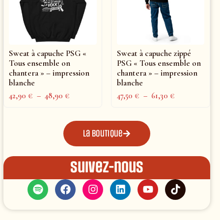
Sweat à capuche PSG «
Sweat à capuche zippé
Tous ensemble on
PSG « Tous ensemble on
chantera » – impression
chantera » – impression
blanche
blanche
42,90
€
–
48,90
€
47,50
€
–
61,30
€
La boutique
Suivez-nous