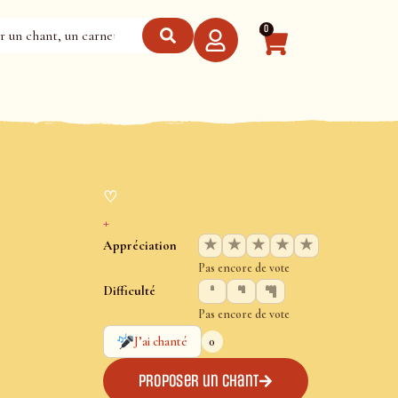
0
♡
+
★
★
★
★
★
Appréciation
Pas encore de vote
Difficulté
Pas encore de vote
0
J’ai chanté
Proposer un chant