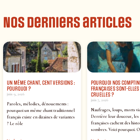
Nos derniers articles
UN MÊME CHANT, CENT VERSIONS :
POURQUOI NOS COMPTIN
POURQUOI ?
FRANÇAISES SONT-ELLES 
CRUELLES ?
juin 9, 2026
juin 7, 2026
Paroles, mélodies, dénouements :
Naufrages, loups, morts vi
pourquoi un même chant traditionnel
Derrière leur douceur, les
français existe en dizaines de variantes
françaises cachent des histo
? Le rôle
sombres. Voici pourquoi. O