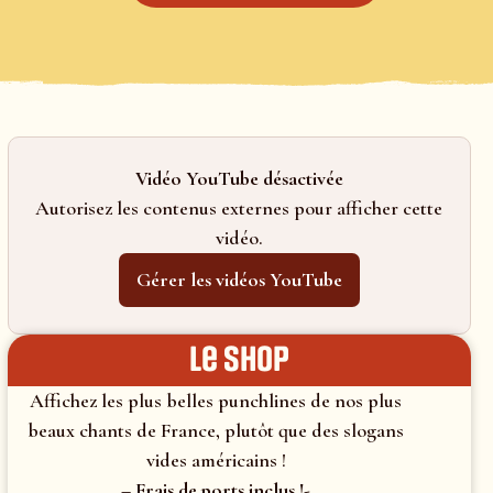
Vidéo YouTube désactivée
Autorisez les contenus externes pour afficher cette
vidéo.
Gérer les vidéos YouTube
le shop
Affichez les plus belles punchlines de nos plus
beaux chants de France, plutôt que des slogans
vides américains !
– Frais de ports inclus !-