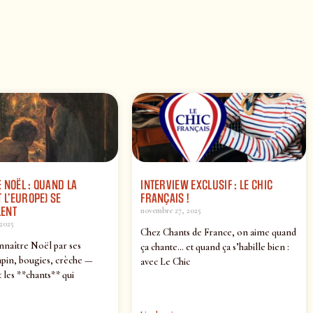
 NOËL : QUAND LA
INTERVIEW EXCLUSIF : LE CHIC
 L’EUROPE) SE
FRANÇAIS !
ENT
novembre 27, 2025
2025
Chez Chants de France, on aime quand
nnaître Noël par ses
ça chante… et quand ça s’habille bien :
pin, bougies, crèche —
avec Le Chic
 les **chants** qui