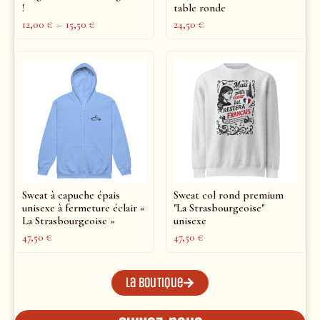
!
table ronde
12,00
€
–
15,50
€
24,50
€
Sweat à capuche épais
Sweat col rond premium
unisexe à fermeture éclair «
"La Strasbourgeoise"
La Strasbourgeoise »
unisexe
47,50
€
47,50
€
La boutique