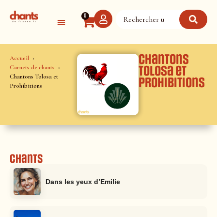
Panneau de gestion des cookies
0
Chantons
Accueil
Carnets de chants
Tolosa et
Chantons Tolosa et
Prohibitions
Prohibitions
Chants
Dans les yeux d’Emilie