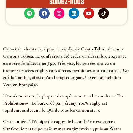
Suivez-nous
Carnet de chants créé pour la confrérie Canto Tolosa devenue
Cantons Tolosa. La confrérie a été créée en décembre 2023 avec
un apéro fondateur au J’go. Très vite, les soirées ont eu un
immense succès et plusieurs apéros mythiques ont eu lieu au
J’Go
et à la
Tantina
, ainsi qu’un
banquet organisé avec l’association
Version Française
.
L’année suivante, la plupart des apéros ont eu lieu au bar «
The
Prohibitions
« . Le bar, créé par
Jérémy
, 100% rugby est
rapidement devenu le QG de tous les cantonniers.
Cette année là l’équipe de rugby de la confrérie est créée :
Cant’ovalie
participe au Summer rugby festival, puis au Water