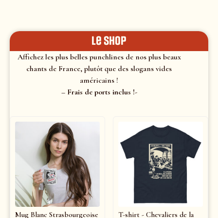
le shop
Affichez les plus belles punchlines de nos plus beaux
chants de France, plutôt que des slogans vides
américains !
– Frais de ports inclus !-
Mug Blanc Strasbourgeoise
T-shirt - Chevaliers de la