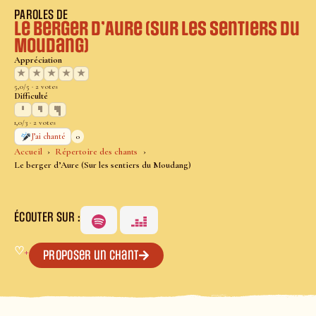
PAROLES DE
Le berger d’Aure (Sur les sentiers du
Moudang)
Appréciation
★
★
★
★
★
5,0/5 · 2 votes
Difficulté
1,0/3 · 2 votes
0
J’ai chanté
Accueil
Répertoire des chants
Le berger d’Aure (Sur les sentiers du Moudang)
ÉCOUTER SUR :
♡
+
Proposer un chant