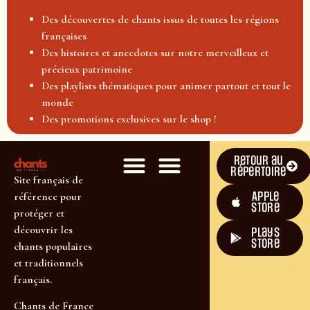
Des découvertes de chants issus de toutes les régions
françaises
Des histoires et anecdotes sur notre merveilleux et
précieux patrimoine
Des playlists thématiques pour animer partout et tout le
monde
Des promotions exclusives sur le shop !
Retour au
répertoire
Site français de
Apple
référence pour
Store
protéger et
découvrir les
plays
store
chants populaires
et traditionnels
français.
Chants de France