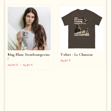
Mug Blanc Strasbourgeoise
T-shirt - Le Chasseur
!
24,50
€
12,00
€
–
15,50
€