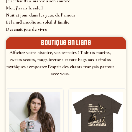
Je réchauffais ma vie à son sourire
Moi, j’avais le soleil
Nuit et jour dans les yeux de l’amour
Et la mélancolie au soleil d’Émilie
Devenait joie de vivre
Boutique en ligne
Affichez votre histoire, vos terroirs ! T-shirts marins,
sweats scouts, mugs bretons et tote-bags aux refrains
mythiques : emportez l’esprit des chants français partout
avec vous.