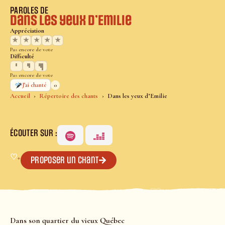
PAROLES DE
Dans les yeux d’Emilie
Appréciation
★
★
★
★
★
Pas encore de vote
Difficulté
Pas encore de vote
0
J’ai chanté
Accueil
Répertoire des chants
Dans les yeux d’Emilie
ÉCOUTER SUR :
♡
+
Proposer un chant
Dans son quartier du vieux Québec