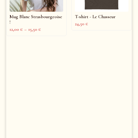
Mug Blanc Strasbourgeoise
T-shirt - Le Chasseur
!
24,50
€
12,00
€
–
15,50
€