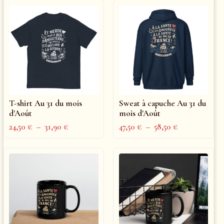
T-shirt Au 31 du mois
Sweat à capuche Au 31 du
d'Août
mois d'Août
24,50
€
–
31,90
€
47,50
€
–
58,50
€