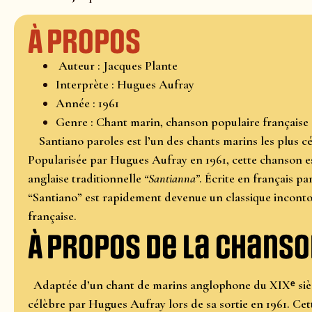
À propos
Auteur : Jacques Plante
Interprète : Hugues Aufray
Année : 1961
Genre : Chant marin, chanson populaire française
Santiano paroles est l’un des chants marins les plus cé
Popularisée par Hugues Aufray en 1961, cette chanson es
anglaise traditionnelle
“Santianna”
. Écrite en français p
“Santiano” est rapidement devenue un classique incont
française.
À propos de la chanso
Adaptée d’un chant de marins anglophone du XIXᵉ sièc
célèbre par Hugues Aufray lors de sa sortie en 1961.
Cet