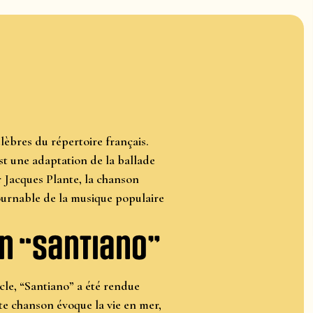
lèbres du répertoire français.
t une adaptation de la ballade
ar Jacques Plante, la chanson
ournable de la musique populaire
n “Santiano”
le, “Santiano” a été rendue
te chanson évoque la vie en mer,