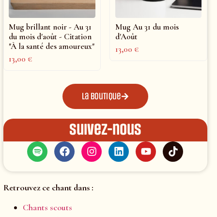
Mug brillant noir - Au 31
Mug Au 31 du mois
du mois d'août - Citation
d'Août
"À la santé des amoureux"
13,00
€
13,00
€
La boutique
Suivez-nous
Retrouvez ce chant dans :
Chants scouts