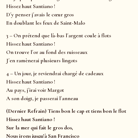
Hissez haut Santiano !
D´y penser j´avais le cœur gros
En doublant les feux de Saint-Malo
3 – On prétend que là-bas l´argent coule à flots
Hissez haut Santiano !
On trouve l´or au fond des ruisseaux
J´en ramènerai plusieurs lingots
4 – Un jour, je reviendrai chargé de cadeaux
Hissez haut Santiano !
Au pays, j´irai voir Margot
A son doigt, je passerai l´anneau
(Dernier Refrain) Tiens bon le cap et tiens bon le flot
Hissez haut Santiano !
Sur la mer qui fait le gros dos,
Nous irons jusqu’à San Francisco