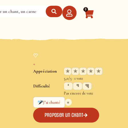
0
♡
+
★
★
★
★
★
Appréciation
5,0/5 · 1 vote
Difficulté
Pas encore de vote
0
J’ai chanté
Proposer un chant