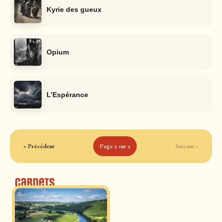
Kyrie des gueux
Opium
L’Espérance
« Précédent
Page 2 sur 2
Suivant »
Carnets