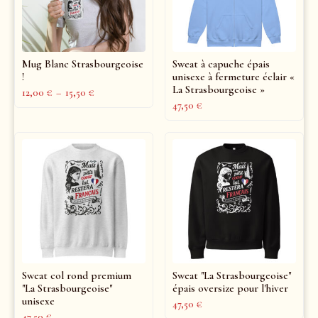
Mug Blanc Strasbourgeoise
Sweat à capuche épais
!
unisexe à fermeture éclair «
La Strasbourgeoise »
12,00
€
–
15,50
€
47,50
€
Sweat col rond premium
Sweat "La Strasbourgeoise"
"La Strasbourgeoise"
épais oversize pour l'hiver
unisexe
47,50
€
47,50
€