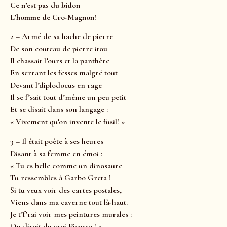
Ce n’est pas du bidon
L’homme de Cro-Magnon!
2 – Armé de sa hache de pierre
De son couteau de pierre itou
Il chassait l’ours et la panthère
En serrant les fesses malgré tout
Devant l’diplodocus en rage
Il se f’sait tout d’même un peu petit
Et se disait dans son langage :
« Vivement qu’on invente le fusil! »
3 – Il était poète à ses heures
Disant à sa femme en émoi :
« Tu es belle comme un dinosaure
Tu ressembles à Garbo Greta !
Si tu veux voir des cartes postales,
Viens dans ma caverne tout là-haut.
Je t’f’rai voir mes peintures murales :
On dirait du vrai Picasso ! »