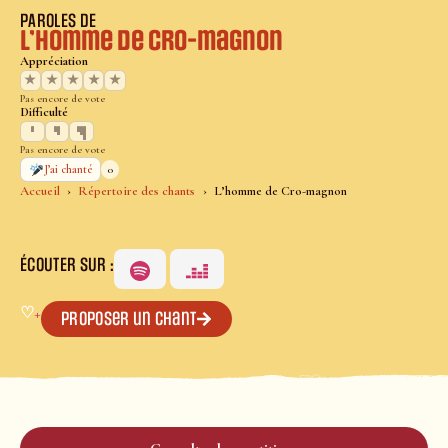
PAROLES DE
L’homme de Cro-magnon
Appréciation
★
★
★
★
★
Pas encore de vote
Difficulté
Pas encore de vote
0
J’ai chanté
Accueil
Répertoire des chants
L’homme de Cro-magnon
ÉCOUTER SUR :
♡
+
Proposer un chant