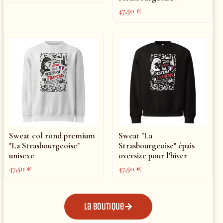
47,50
€
Sweat col rond premium
Sweat "La
"La Strasbourgeoise"
Strasbourgeoise" épais
unisexe
oversize pour l'hiver
47,50
€
47,50
€
La boutique