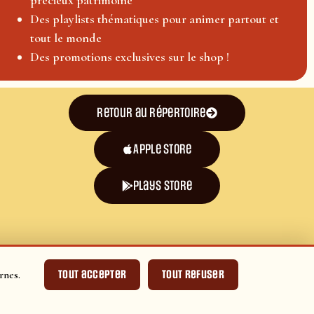
Des playlists thématiques pour animer partout et
tout le monde
Des promotions exclusives sur le shop !
Retour au répertoire
Apple Store
plays store
Tout accepter
Tout refuser
rnes.