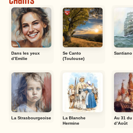
Chants
Dans les yeux
Se Canto
Santiano
d’Emilie
(Toulouse)
La Strasbourgeoise
La Blanche
Au 31 du
Hermine
d’Août