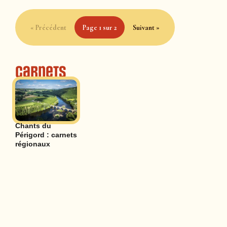
« Précédent
Page 1 sur 2
Suivant »
Carnets
Chants du
Périgord : carnets
régionaux