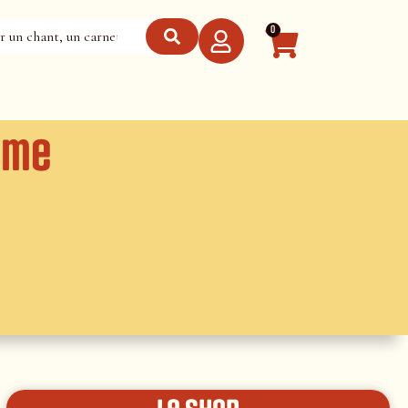
0
ême