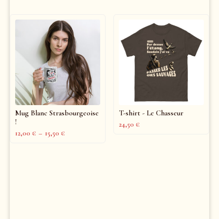
Mug Blanc Strasbourgeoise
T-shirt - Le Chasseur
!
24,50
€
12,00
€
–
15,50
€