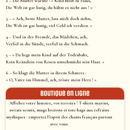
2 – Die Mutter warnte : « Kind bleib zu Haus,
Die Welt ist gar listig, du hältst es nicht aus ! »
3 – « Ach, beste Mutter, lass mich doch ziehn,
Die Welt ist gar lustig, viel Geld ich verdien. »
4 – Und in der Fremde, das Mädchen, ach,
Verfiel in die Sünde, verfiel in die Schmach.
5 – « Da liegt mein Kind auf der Todesbahr,
Kein Kränzlein von Rosen umschmückt sein Haar. »
6 – So klagt die Mutter in ihrem Schmerz :
« O, Vater im Himmel, ach, tröste mein Herz ! »
Boutique en ligne
Affichez votre histoire, vos terroirs ! T-shirts marins,
sweats scouts, mugs bretons et tote-bags aux refrains
mythiques : emportez l’esprit des chants français partout
avec vous.