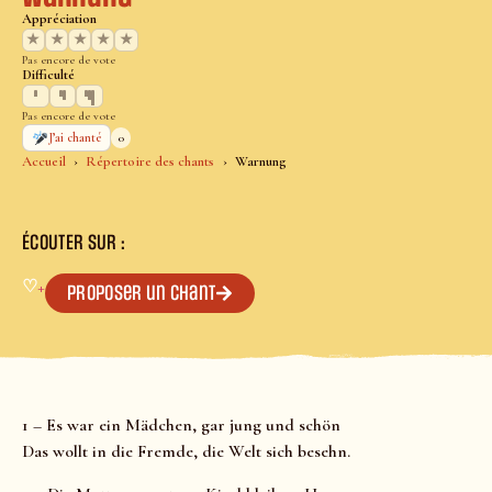
Appréciation
★
★
★
★
★
Pas encore de vote
Difficulté
Pas encore de vote
0
J’ai chanté
Accueil
Répertoire des chants
Warnung
ÉCOUTER SUR :
♡
+
Proposer un chant
1 – Es war ein Mädchen, gar jung und schön
Das wollt in die Fremde, die Welt sich besehn.