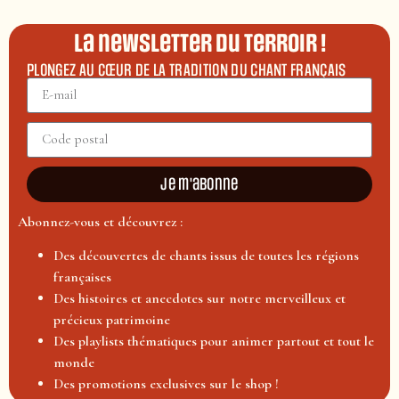
La newsletter du terroir !
PLONGEZ AU CŒUR DE LA TRADITION DU CHANT FRANÇAIS
Je m'abonne
Abonnez-vous et découvrez :
Des découvertes de chants issus de toutes les régions
françaises
Des histoires et anecdotes sur notre merveilleux et
précieux patrimoine
Des playlists thématiques pour animer partout et tout le
monde
Des promotions exclusives sur le shop !