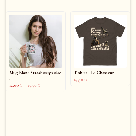
Mug Blanc Strasbourgeoise
T-shirt - Le Chasseur
!
24,50
€
12,00
€
–
15,50
€