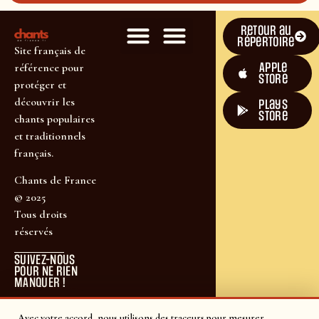
Retour au
répertoire
Site français de
Apple
référence pour
Store
protéger et
découvrir les
plays
store
chants populaires
et traditionnels
français.
Chants de France
© 2025
Tous droits
réservés
SUIVEZ-NOUS
POUR NE RIEN
MANQUER !
Avec votre accord, nous utilisons des traceurs pour mesurer