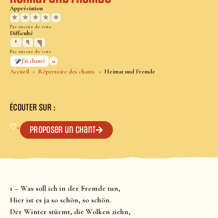
Appréciation
★
★
★
★
★
Pas encore de vote
Difficulté
Pas encore de vote
0
J’ai chanté
Accueil
Répertoire des chants
Heimat und Fremde
ÉCOUTER SUR :
♡
+
Proposer un chant
1 – Was soll ich in der Fremde tun,
Hier ist es ja so schön, so schön.
Der Winter stürmt, die Wolken ziehn,