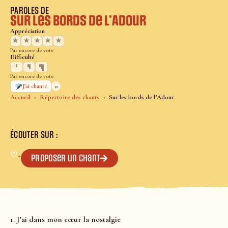
PAROLES DE
Sur les bords de l’Adour
Appréciation
★
★
★
★
★
Pas encore de vote
Difficulté
Pas encore de vote
0
J’ai chanté
Accueil
Répertoire des chants
Sur les bords de l’Adour
ÉCOUTER SUR :
♡
+
Proposer un chant
1. J’ai dans mon cœur la nostalgie