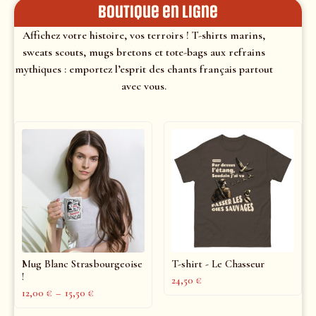
Boutique en ligne
Affichez votre histoire, vos terroirs ! T-shirts marins,
sweats scouts, mugs bretons et tote-bags aux refrains
mythiques : emportez l’esprit des chants français partout
avec vous.
Mug Blanc Strasbourgeoise
T-shirt - Le Chasseur
!
24,50
€
12,00
€
–
15,50
€