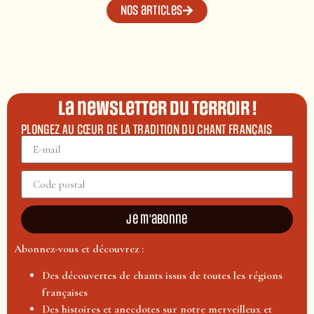
Nos articles
La newsletter du terroir !
PLONGEZ AU CŒUR DE LA TRADITION DU CHANT FRANÇAIS
Je m'abonne
Abonnez-vous et découvrez :
Des découvertes de chants issus de toutes les régions
françaises
Des histoires et anecdotes sur notre merveilleux et