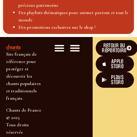
précieux patrimoine
Des playlists thématiques pour animer partout et tout le
monde
Des promotions exclusives sur le shop !
Retour au
répertoire
Site français de
Apple
référence pour
Store
protéger et
découvrir les
plays
store
chants populaires
et traditionnels
français.
Chants de France
© 2025
Tous droits
réservés