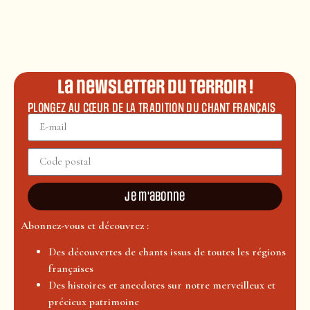
La newsletter du terroir !
PLONGEZ AU CŒUR DE LA TRADITION DU CHANT FRANÇAIS
Je m'abonne
Abonnez-vous et découvrez :
Des découvertes de chants issus de toutes les régions
françaises
Des histoires et anecdotes sur notre merveilleux et
précieux patrimoine