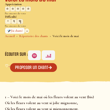
Appréciation
★
★
★
★
★
Pas encore de vote
Difficulté
Pas encore de vote
0
J’ai chanté
Accueil
Répertoire des chants
Voici le mois de mai
ÉCOUTER SUR :
♡
+
Proposer un chant
1 – Voici le mois de mai où les fleurs volent au vent (bis)
Où les fleurs volent au vent si jolie mignonne,
Où les fleurs volent au vent si mignonnement.