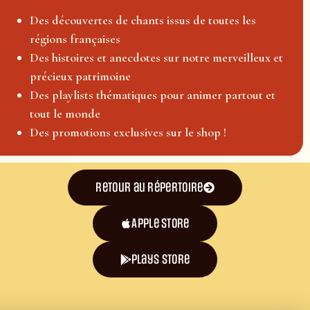
Des découvertes de chants issus de toutes les
régions françaises
Des histoires et anecdotes sur notre merveilleux et
précieux patrimoine
Des playlists thématiques pour animer partout et
tout le monde
Des promotions exclusives sur le shop !
Retour au répertoire
Apple Store
plays store