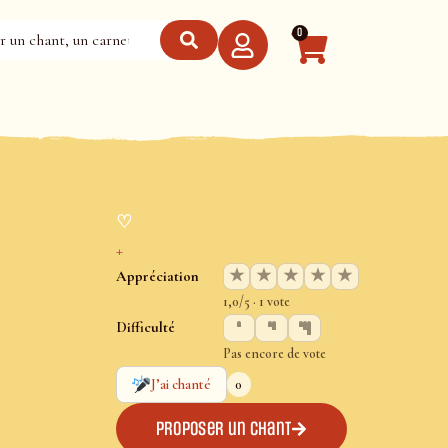
0
♡
+
★
★
★
★
★
Appréciation
1,0/5 · 1 vote
Difficulté
Pas encore de vote
0
J’ai chanté
Proposer un chant