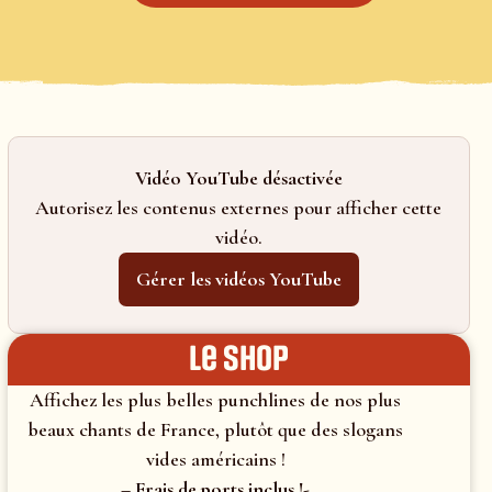
Vidéo YouTube désactivée
Autorisez les contenus externes pour afficher cette
vidéo.
Gérer les vidéos YouTube
le shop
Affichez les plus belles punchlines de nos plus
beaux chants de France, plutôt que des slogans
vides américains !
– Frais de ports inclus !-