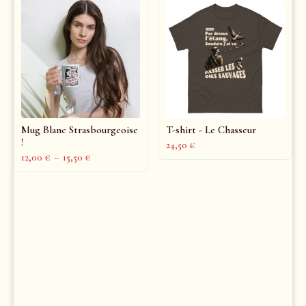
Mug Blanc Strasbourgeoise
T-shirt - Le Chasseur
!
24,50
€
12,00
€
–
15,50
€