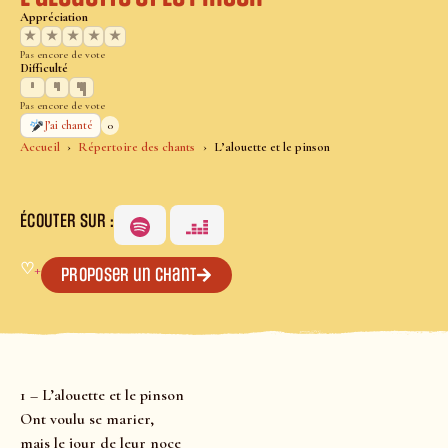
Appréciation
★
★
★
★
★
Pas encore de vote
Difficulté
Pas encore de vote
0
J’ai chanté
Accueil
Répertoire des chants
L’alouette et le pinson
ÉCOUTER SUR :
♡
+
Proposer un chant
1 – L’alouette et le pinson
Ont voulu se marier,
mais le jour de leur noce