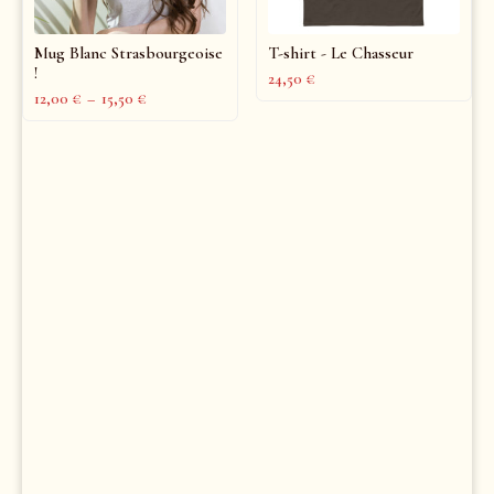
Mug Blanc Strasbourgeoise
T-shirt - Le Chasseur
!
24,50
€
12,00
€
–
15,50
€