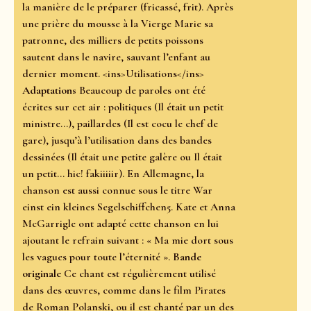
la manière de le préparer (fricassé, frit). Après
une prière du mousse à la Vierge Marie sa
patronne, des milliers de petits poissons
sautent dans le navire, sauvant l’enfant au
dernier moment. <ins>Utilisations</ins>
Adaptations
Beaucoup de paroles ont été
écrites sur cet air : politiques (Il était un petit
ministre…), paillardes (Il est cocu le chef de
gare), jusqu’à l’utilisation dans des bandes
dessinées (Il était une petite galère ou Il était
un petit… hic! fakiiiiir). En Allemagne, la
chanson est aussi connue sous le titre War
einst ein kleines Segelschiffchen5. Kate et Anna
McGarrigle ont adapté cette chanson en lui
ajoutant le refrain suivant : « Ma mie dort sous
les vagues pour toute l’éternité ».
Bande
originale
Ce chant est régulièrement utilisé
dans des œuvres, comme dans le film Pirates
de Roman Polanski, ou il est chanté par un des