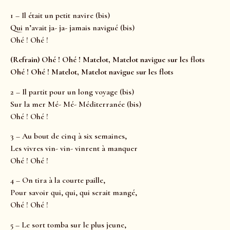
1 – Il était un petit navire (bis)
Qui n’avait ja- ja- jamais navigué (bis)
Ohé ! Ohé !
(Refrain)
Ohé ! Ohé ! Matelot, Matelot navigue sur les flots
Ohé ! Ohé ! Matelot, Matelot navigue sur les flots
2 – Il partit pour un long voyage (bis)
Sur la mer Mé- Mé- Méditerranée (bis)
Ohé ! Ohé !
3 – Au bout de cinq à six semaines,
Les vivres vin- vin- vinrent à manquer
Ohé ! Ohé !
4 – On tira à la courte paille,
Pour savoir qui, qui, qui serait mangé,
Ohé ! Ohé !
5 – Le sort tomba sur le plus jeune,