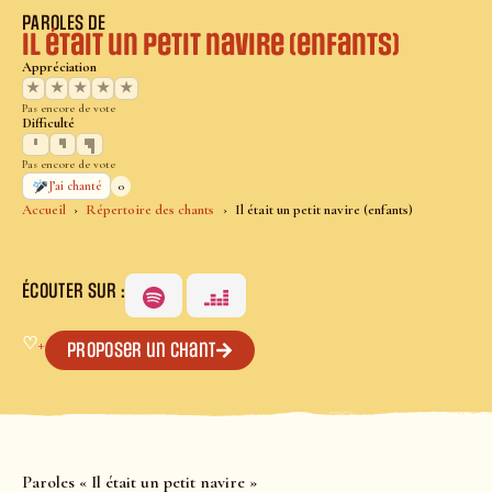
PAROLES DE
Il était un petit navire (enfants)
Appréciation
★
★
★
★
★
Pas encore de vote
Difficulté
Pas encore de vote
0
J’ai chanté
Accueil
Répertoire des chants
Il était un petit navire (enfants)
ÉCOUTER SUR :
♡
+
Proposer un chant
Paroles « Il était un petit navire »