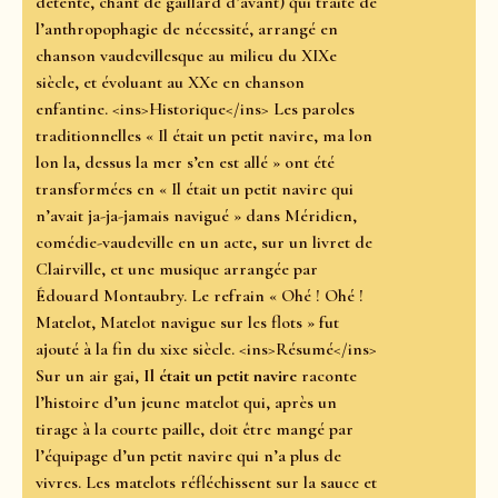
détente, chant de gaillard d’avant) qui traite de
l’anthropophagie de nécessité, arrangé en
chanson vaudevillesque au milieu du XIXe
siècle, et évoluant au XXe en chanson
enfantine. <ins>Historique</ins> Les paroles
traditionnelles « Il était un petit navire, ma lon
lon la, dessus la mer s’en est allé » ont été
transformées en « Il était un petit navire qui
n’avait ja-ja-jamais navigué » dans Méridien,
comédie-vaudeville en un acte, sur un livret de
Clairville, et une musique arrangée par
Édouard Montaubry. Le refrain « Ohé ! Ohé !
Matelot, Matelot navigue sur les flots » fut
ajouté à la fin du xixe siècle. <ins>Résumé</ins>
Sur un air gai,
Il était un petit navire
raconte
l’histoire d’un jeune matelot qui, après un
tirage à la courte paille, doit être mangé par
l’équipage d’un petit navire qui n’a plus de
vivres. Les matelots réfléchissent sur la sauce et