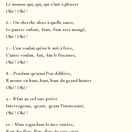
Le mousse qui, qui, qui s’mit à pleurer
Ohé ! Ohé !
6 – On cherche alors à quelle sauce,
Le pauvre enfant, -fant, -fant sera mangé,
Ohé ! Ohé !
7 – L’un voulait qu’on le mît à frire,
L’autre voulait, -lait, -lait le fricasser,
Ohé ! Ohé !
8 – Pendant qu’ainsi l’on délibère,
Il monte en haut, haut, haut du grand hunier
Ohé ! Ohé !
9 – Il fait au ciel une prière
Interrogeant, -geant, -geant l’immensité,
Ohé ! Ohé !
10 – Mais regardant la mer entière,
Il vit des flots, flots, flots de tous côtés,