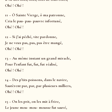
Ohé ! Ohé !
11 – Ô Sainte Vierge, ô ma patronne,
Cria le pau- pau- pauvre infortuné,
Ohé ! Ohé !
12 – Si j’ai péché, vite pardonne,
Je ne veux pas, pas, pas être mangé,
Ohé ! Ohé !
13 – Au même instant un grand miracle,
Pour l’enfant fut, fut, fut réalisé,
Ohé ! Ohé !
14 – Des p’tits poissons, dans le navire,
Sautèrent par, par, par plusieurs milliers,
Ohé ! Ohé !
15 – On les prit, on les mit à frire,
Le jeune mou- mou- mousse fut sauvé,