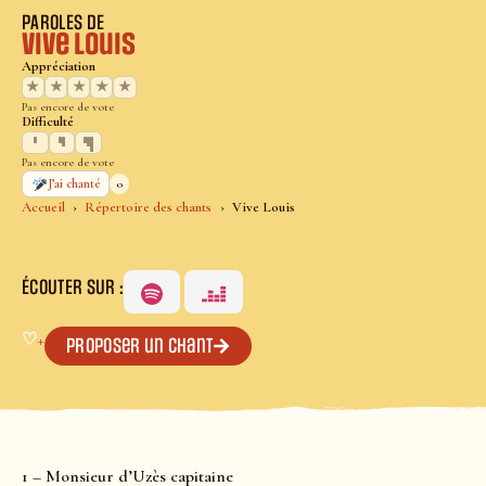
PAROLES DE
Vive Louis
Appréciation
★
★
★
★
★
Pas encore de vote
Difficulté
Pas encore de vote
0
J’ai chanté
Accueil
Répertoire des chants
Vive Louis
ÉCOUTER SUR :
♡
+
Proposer un chant
1 – Monsieur d’Uzès capitaine