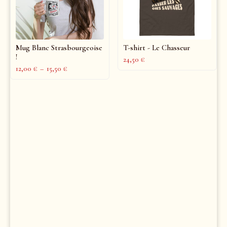
Mug Blanc Strasbourgeoise
T-shirt - Le Chasseur
!
24,50
€
12,00
€
–
15,50
€