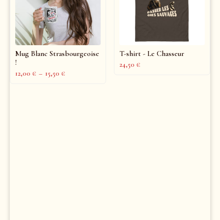
Mug Blanc Strasbourgeoise
T-shirt - Le Chasseur
!
24,50
€
12,00
€
–
15,50
€