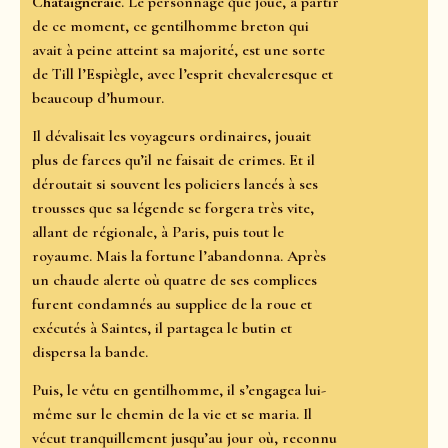
Châtaigneraie
. Le personnage que joue, à partir
de ce moment, ce gentilhomme breton qui
avait à peine atteint sa majorité, est une sorte
de Till l’Espiègle, avec l’esprit chevaleresque et
beaucoup d’humour.
Il dévalisait les voyageurs ordinaires, jouait
plus de farces qu’il ne faisait de crimes. Et il
déroutait si souvent les policiers lancés à ses
trousses que sa légende se forgera très vite,
allant de régionale, à Paris, puis tout le
royaume. Mais la fortune l’abandonna. Après
un chaude alerte où quatre de ses complices
furent condamnés au supplice de la roue et
exécutés à Saintes, il partagea le butin et
dispersa la bande.
Puis, le vêtu en gentilhomme, il s’engagea lui-
même sur le chemin de la vie et se maria. Il
vécut tranquillement jusqu’au jour où, reconnu