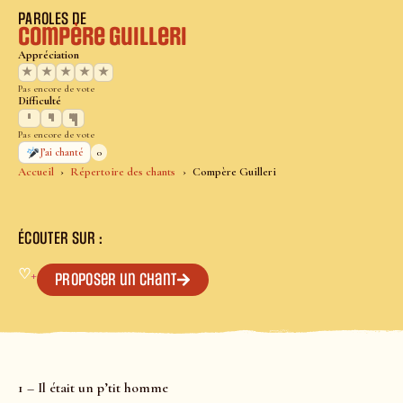
PAROLES DE
Compère Guilleri
Appréciation
★
★
★
★
★
Pas encore de vote
Difficulté
Pas encore de vote
0
J’ai chanté
Accueil
Répertoire des chants
Compère Guilleri
ÉCOUTER SUR :
♡
+
Proposer un chant
1 – Il était un p’tit homme