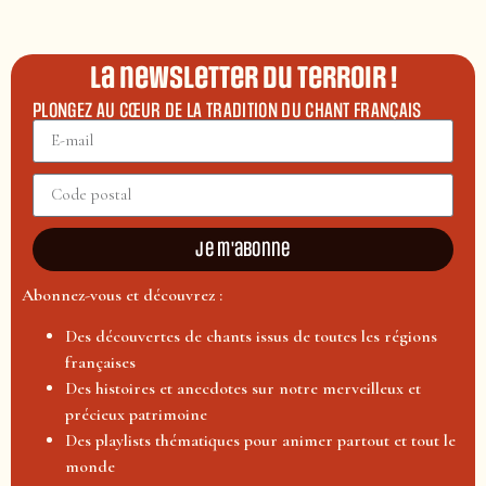
La newsletter du terroir !
PLONGEZ AU CŒUR DE LA TRADITION DU CHANT FRANÇAIS
Je m'abonne
Abonnez-vous et découvrez :
Des découvertes de chants issus de toutes les régions
françaises
Des histoires et anecdotes sur notre merveilleux et
précieux patrimoine
Des playlists thématiques pour animer partout et tout le
monde