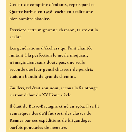
Cet air de comptine d’enfants, repris par les
Quatre barbus
en
1958
, cache en réalité une
bien sombre histoire.
Derrière cette mignonne chanson, triste est la
réalité.
Les générations d’écoliers qui l’ont chantée
imitant à la perfection le merle moqueur,
n’imaginaient sans doute pas, une seule
seconde que leur gentil chasseur de perdrix
était un bandit de grands chemins.
Guilleri
, tel était son nom, secoua la
Saintonge
au tout début du
XVIIème siècle.
Il était de
Basse-Bretagne
et né en
1582
. Il se fit
remarquer dès qu’il fut sorti des classes de
Rennes
par ses expéditions de brigandage,
parfois ponctuées de meurtre.