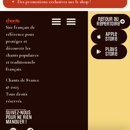
Des promotions exclusives sur le shop !
Retour au
répertoire
Site français de
Apple
référence pour
Store
protéger et
découvrir les
plays
store
chants populaires
et traditionnels
français.
Chants de France
© 2025
Tous droits
réservés
SUIVEZ-NOUS
POUR NE RIEN
MANQUER !