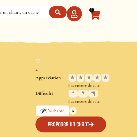
0
♡
+
★
★
★
★
★
Appréciation
Pas encore de vote
Difficulté
Pas encore de vote
0
J’ai chanté
Proposer un chant