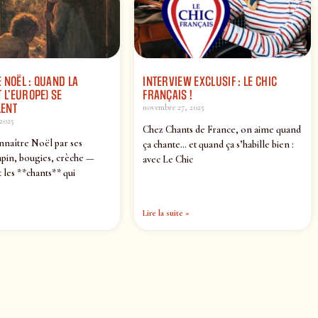
 NOËL : QUAND LA
INTERVIEW EXCLUSIF : LE CHIC
 L’EUROPE) SE
FRANÇAIS !
ENT
novembre 27, 2025
2025
Chez Chants de France, on aime quand
nnaître Noël par ses
ça chante… et quand ça s’habille bien :
pin, bougies, crèche —
avec Le Chic
 les **chants** qui
Lire la suite »