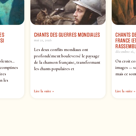
ES
CHANTS DES GUERRES MONDIALES
CHANTS DE
SI
FRANCE (ET
mai 21, 2026
RASSEMBL
Les deux conflits mondiaux ont
décembre 16, 
profondément bouleversé le paysage
olentes…
On croit co
de la chanson française, transformant
 comptines
images — sa
les chants populaires et
ires
mais ce sont
n les
Lire la suite »
Lire la suite »