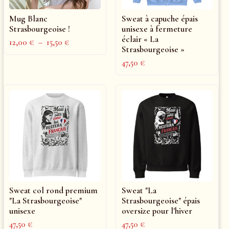
Mug Blanc
Sweat à capuche épais
Strasbourgeoise !
unisexe à fermeture
éclair « La
12,00
€
–
15,50
€
Strasbourgeoise »
47,50
€
Sweat col rond premium
Sweat "La
"La Strasbourgeoise"
Strasbourgeoise" épais
unisexe
oversize pour l'hiver
47,50
€
47,50
€