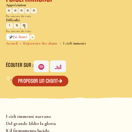
Appréciation
★
★
★
★
★
Pas encore de vote
Difficulté
Pas encore de vote
0
J’ai chanté
Accueil
Répertoire des chants
I cieli immensi
ÉCOUTER SUR :
♡
+
Proposer un chant
I cieli immensi narrano
Del grande Iddio la gloria
E il firmamento lucido