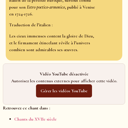
italien de la période baroque, surtout connu
pour son
Estro poetico-armonico
, publié à Venise
en 1724-1726.
Traduction de l’italien :
Les cieux immenses content la gloire de Dieu,
et le firmament étincelant révèle à l’univers
combien sont admirables ses œuvres.
Vidéo YouTube désactivée
Autorisez les contenus externes pour afficher cette vidéo.
Gérer les vidéos YouTube
Retrouvez ce chant dans :
Chants du XVIIe siècle