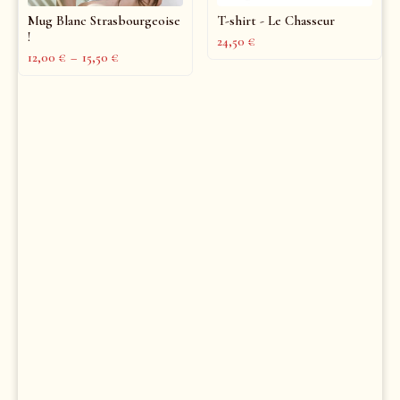
Mug Blanc Strasbourgeoise
T-shirt - Le Chasseur
!
24,50
€
12,00
€
–
15,50
€