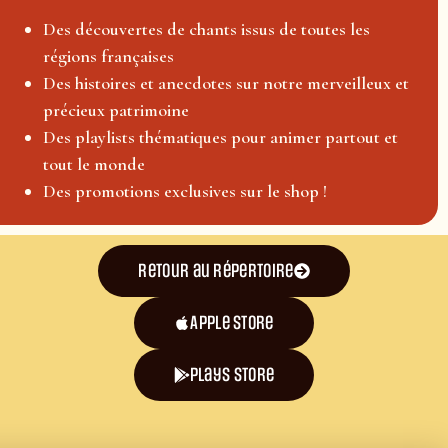
Des découvertes de chants issus de toutes les
régions françaises
Des histoires et anecdotes sur notre merveilleux et
précieux patrimoine
Des playlists thématiques pour animer partout et
tout le monde
Des promotions exclusives sur le shop !
Retour au répertoire
Apple Store
plays store