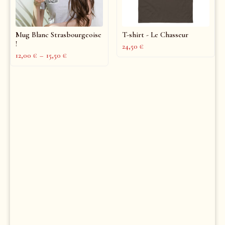
Mug Blanc Strasbourgeoise
T-shirt - Le Chasseur
!
24,50
€
12,00
€
–
15,50
€