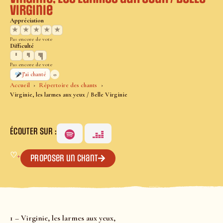
Virginie
Appréciation
★
★
★
★
★
Pas encore de vote
Difficulté
Pas encore de vote
0
J’ai chanté
Accueil
Répertoire des chants
Virginie, les larmes aux yeux / Belle Virginie
ÉCOUTER SUR :
♡
+
Proposer un chant
1 – Virginie, les larmes aux yeux,