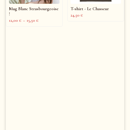
Mug Blanc Strasbourgeoise
T-shirt - Le Chasseur
!
24,50
€
12,00
€
–
15,50
€