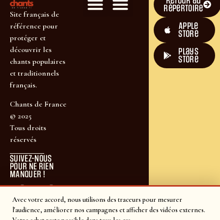
Retour au
répertoire
Site français de
Apple
référence pour
Store
protéger et
découvrir les
plays
store
chants populaires
et traditionnels
français.
Chants de France
© 2025
Tous droits
réservés
SUIVEZ-NOUS
POUR NE RIEN
MANQUER !
Avec votre accord, nous utilisons des traceurs pour mesurer
l'audience, améliorer nos campagnes et afficher des vidéos externes.