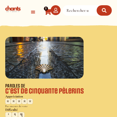
Panneau de gestion des cookies
0
PAROLES DE
C’est de cinquante pèlerins
Appréciation
★
★
★
★
★
Pas encore de vote
Difficulté