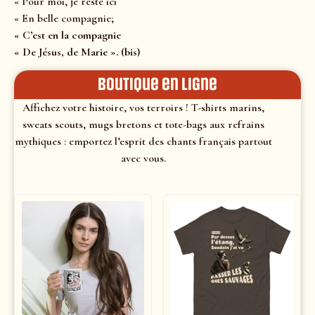
« Pour moi, je reste ici
« En belle compagnie;
« C’est en la compagnie
« De Jésus, de Marie ». (bis)
Boutique en ligne
Affichez votre histoire, vos terroirs ! T-shirts marins,
sweats scouts, mugs bretons et tote-bags aux refrains
mythiques : emportez l’esprit des chants français partout
avec vous.