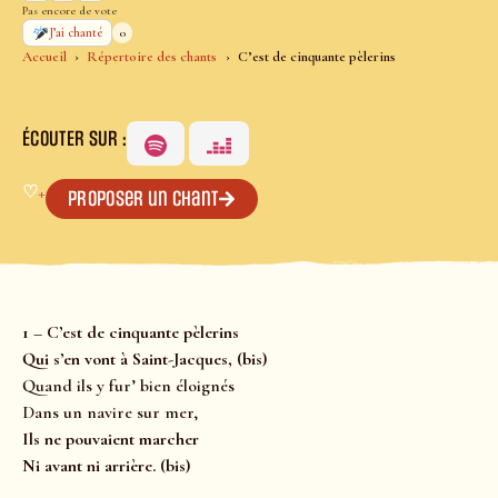
Pas encore de vote
0
J’ai chanté
Accueil
Répertoire des chants
C’est de cinquante pèlerins
ÉCOUTER SUR :
♡
+
Proposer un chant
1 – C’est de cinquante pèlerins
Qui s’en vont à Saint-Jacques, (bis)
Quand ils y fur’ bien éloignés
Dans un navire sur mer,
Ils ne pouvaient marcher
Ni avant ni arrière. (bis)