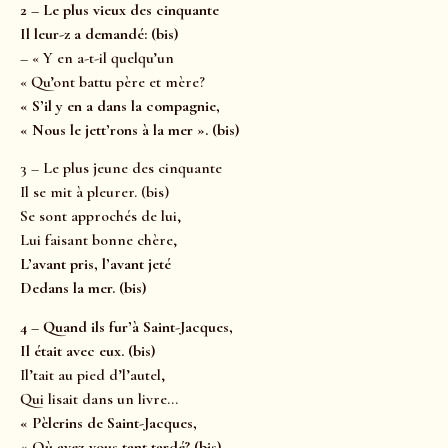
2 – Le plus vieux des cinquante
Il leur-z a demandé: (bis)
– « Y en a-t-il quelqu’un
« Qu’ont battu père et mère?
« S’il y en a dans la compagnie,
« Nous le jett’rons à la mer ». (bis)
3 – Le plus jeune des cinquante
Il se mit à pleurer. (bis)
Se sont approchés de lui,
Lui faisant bonne chère,
L’avant pris, l’avant jeté
Dedans la mer. (bis)
4 – Quand ils fur’à Saint-Jacques,
Il était avec eux. (bis)
Il’tait au pied d’l’autel,
Qui lisait dans un livre…
« Pèlerins de Saint-Jacques,
« Où avez-vous tant tardé? (bis)