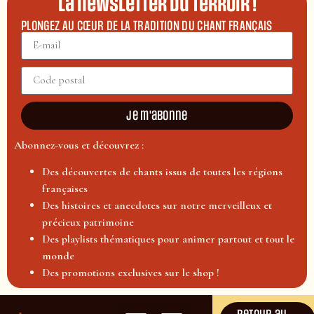
La newsletter du terroir !
PLONGEZ AU CŒUR DE LA TRADITION DU CHANT FRANÇAIS
Je m'abonne
Abonnez-vous et découvrez :
Des découvertes de chants issus de toutes les régions
françaises
Des histoires et anecdotes sur notre merveilleux et
précieux patrimoine
Des playlists thématiques pour animer partout et tout le
monde
Des promotions exclusives sur le shop !