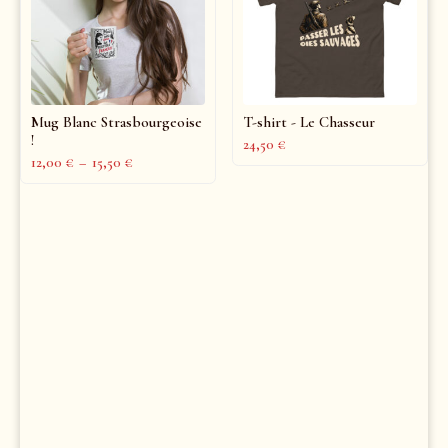
Mug Blanc Strasbourgeoise
T-shirt - Le Chasseur
!
24,50
€
12,00
€
–
15,50
€