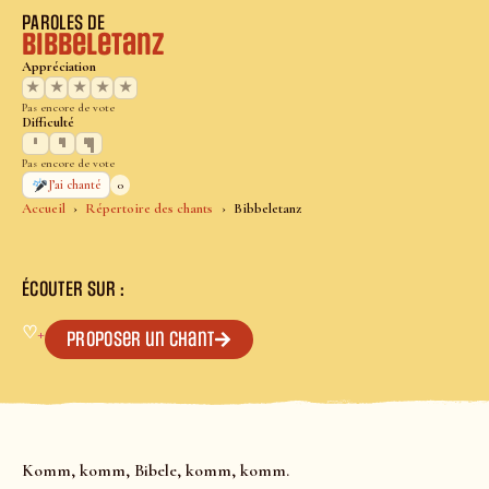
PAROLES DE
Bibbeletanz
Appréciation
★
★
★
★
★
Pas encore de vote
Difficulté
Pas encore de vote
0
J’ai chanté
Accueil
Répertoire des chants
Bibbeletanz
ÉCOUTER SUR :
♡
+
Proposer un chant
Komm, komm, Bibele, komm, komm.