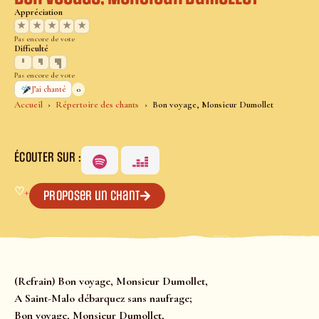
Appréciation
★
★
★
★
★
Pas encore de vote
Difficulté
Pas encore de vote
0
J’ai chanté
Accueil
Répertoire des chants
Bon voyage, Monsieur Dumollet
ÉCOUTER SUR :
♡
+
Proposer un chant
(Refrain)
Bon voyage, Monsieur Dumollet,
A Saint-Malo débarquez sans naufrage;
Bon voyage, Monsieur Dumollet,