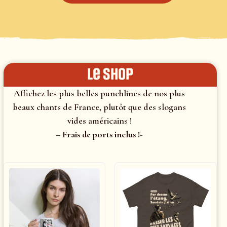
le shop
Affichez les plus belles punchlines de nos plus
beaux chants de France, plutôt que des slogans
vides américains !
– Frais de ports inclus !-