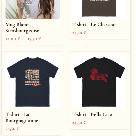
Mug Blanc
T-shirt - Le Chasseur
Strasbourgeoise !
24,50
€
12,00
€
–
15,50
€
T-shirt - La
T-shirt - Bella Ciao
Bourguignonne
24,50
€
24,50
€