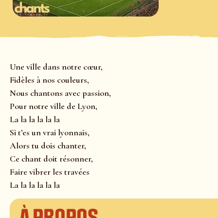
Une ville dans notre cœur,
Fidèles à nos couleurs,
Nous chantons avec passion,
Pour notre ville de Lyon,
La la la la la la
Si t’es un vrai lyonnais,
Alors tu dois chanter,
Ce chant doit résonner,
Faire vibrer les travées
La la la la la la