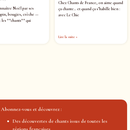
Chez Chants de France, on aime quand
nnaître Noël par ses
ça chante… et quand ça s’habille bien :
pin, bougies, crèche —
avec Le Chic
 les **chants** qui
Lire la suite »
Abonnez-vous et découvrez :
Des découvertes de chants issus de toutes les
régions françaises