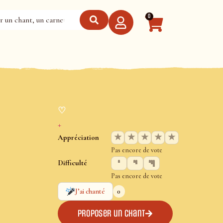
0
♡
+
★
★
★
★
★
Appréciation
Pas encore de vote
Difficulté
Pas encore de vote
0
J’ai chanté
Proposer un chant