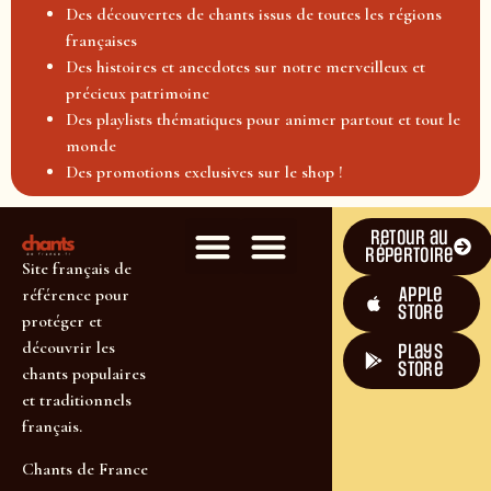
Des découvertes de chants issus de toutes les régions
françaises
Des histoires et anecdotes sur notre merveilleux et
précieux patrimoine
Des playlists thématiques pour animer partout et tout le
monde
Des promotions exclusives sur le shop !
Retour au
répertoire
Site français de
Apple
référence pour
Store
protéger et
découvrir les
plays
store
chants populaires
et traditionnels
français.
Chants de France