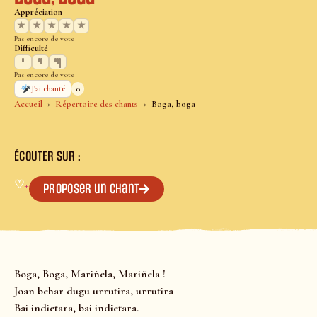
Appréciation
★
★
★
★
★
Pas encore de vote
Difficulté
Pas encore de vote
0
J’ai chanté
Accueil
Répertoire des chants
Boga, boga
ÉCOUTER SUR :
♡
+
Proposer un chant
Boga, Boga, Mariñela, Mariñela !
Joan behar dugu urrutira, urrutira
Bai indietara, bai indietara.