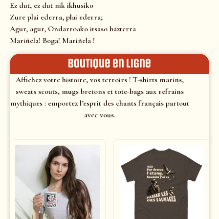
Ez dut, ez dut nik ikhusiko
Zure plai ederra, plai ederra;
Agur, agur, Ondarroako itsaso bazterra
Mariñela! Boga! Mariñela !
Boutique en ligne
Affichez votre histoire, vos terroirs ! T-shirts marins,
sweats scouts, mugs bretons et tote-bags aux refrains
mythiques : emportez l’esprit des chants français partout
avec vous.