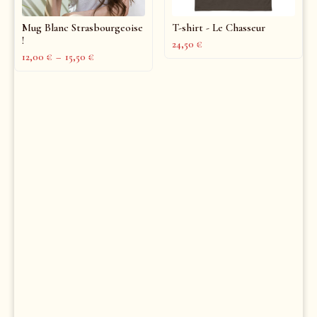
Mug Blanc Strasbourgeoise
T-shirt - Le Chasseur
!
24,50
€
12,00
€
–
15,50
€