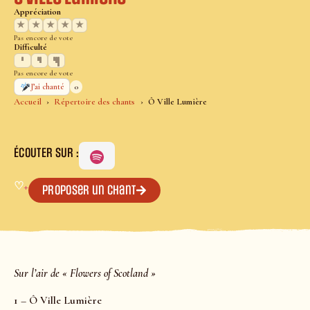
Appréciation
★
★
★
★
★
Pas encore de vote
Difficulté
Pas encore de vote
0
J’ai chanté
Accueil
Répertoire des chants
Ô Ville Lumière
ÉCOUTER SUR :
♡
+
Proposer un chant
Sur l’air de « Flowers of Scotland »
1 – Ô Ville Lumière