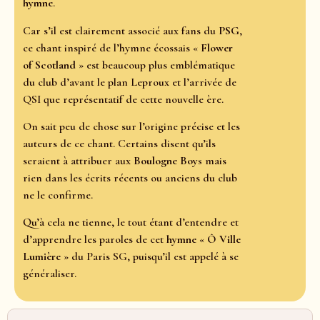
hymne
.
Car s’il est clairement associé aux fans du
PSG
,
ce chant inspiré de l’hymne écossais «
Flower
of Scotland
» est beaucoup plus emblématique
du club d’avant le plan Leproux et l’arrivée de
QSI que représentatif de cette nouvelle ère.
On sait peu de chose sur l’origine précise et les
auteurs de ce chant. Certains disent qu’ils
seraient à attribuer aux
Boulogne Boys
mais
rien dans les écrits récents ou anciens du club
ne le confirme.
Qu’à cela ne tienne, le tout étant d’entendre et
d’apprendre les paroles de cet
hymne
«
Ô Ville
Lumière
» du Paris SG, puisqu’il est appelé à se
généraliser.