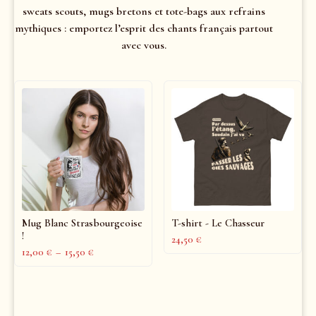
sweats scouts, mugs bretons et tote-bags aux refrains
mythiques : emportez l’esprit des chants français partout
avec vous.
Mug Blanc Strasbourgeoise
T-shirt - Le Chasseur
!
24,50
€
12,00
€
–
15,50
€