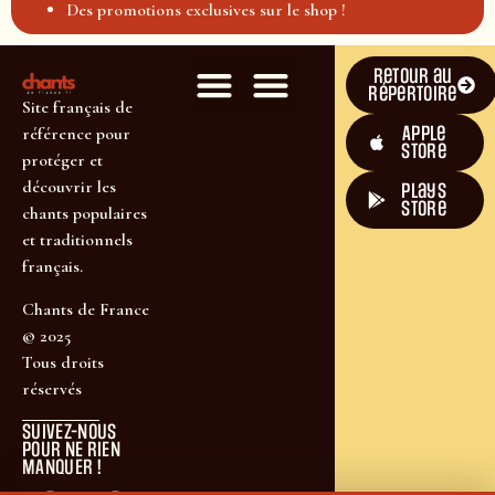
Des promotions exclusives sur le shop !
Retour au
répertoire
Site français de
Apple
référence pour
Store
protéger et
découvrir les
plays
store
chants populaires
et traditionnels
français.
Chants de France
© 2025
Tous droits
réservés
SUIVEZ-NOUS
POUR NE RIEN
MANQUER !