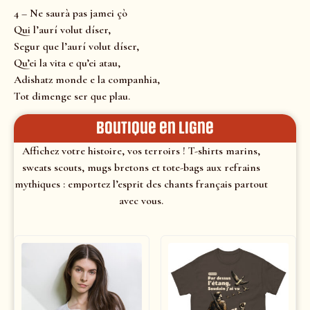
4 – Ne saurà pas jamei çò
Qui l’aurí volut díser,
Segur que l’aurí volut díser,
Qu’ei la vita e qu’ei atau,
Adishatz monde e la companhia,
Tot dimenge ser que plau.
Boutique en ligne
Affichez votre histoire, vos terroirs ! T-shirts marins,
sweats scouts, mugs bretons et tote-bags aux refrains
mythiques : emportez l’esprit des chants français partout
avec vous.