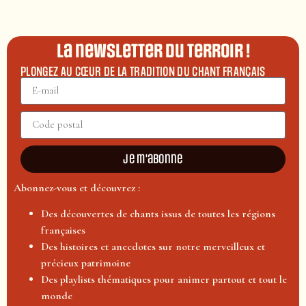
La newsletter du terroir !
PLONGEZ AU CŒUR DE LA TRADITION DU CHANT FRANÇAIS
Je m'abonne
Abonnez-vous et découvrez :
Des découvertes de chants issus de toutes les régions
françaises
Des histoires et anecdotes sur notre merveilleux et
précieux patrimoine
Des playlists thématiques pour animer partout et tout le
monde