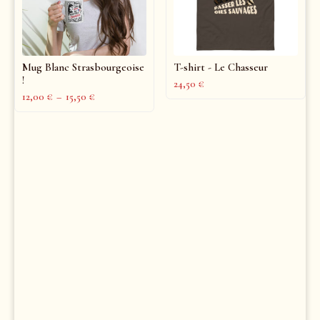
Mug Blanc Strasbourgeoise
T-shirt - Le Chasseur
!
24,50
€
12,00
€
–
15,50
€