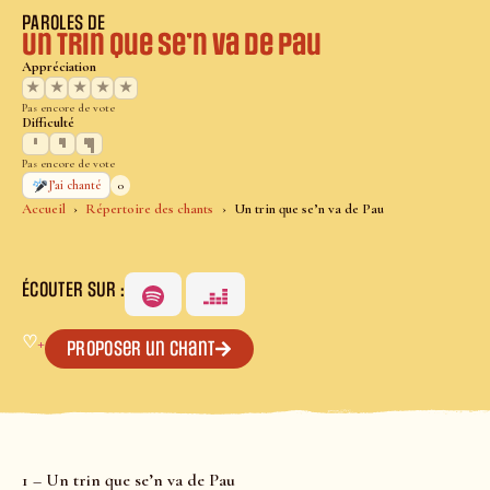
PAROLES DE
Un trin que se’n va de Pau
Appréciation
★
★
★
★
★
Pas encore de vote
Difficulté
Pas encore de vote
0
J’ai chanté
Accueil
Répertoire des chants
Un trin que se’n va de Pau
ÉCOUTER SUR :
♡
+
Proposer un chant
1 – Un trin que se’n va de Pau