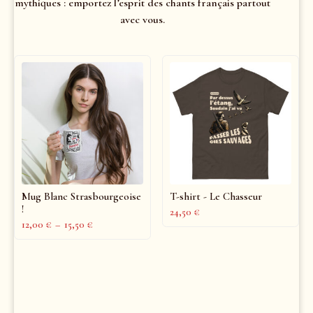
mythiques : emportez l’esprit des chants français partout
avec vous.
Mug Blanc Strasbourgeoise
T-shirt - Le Chasseur
!
24,50
€
12,00
€
–
15,50
€