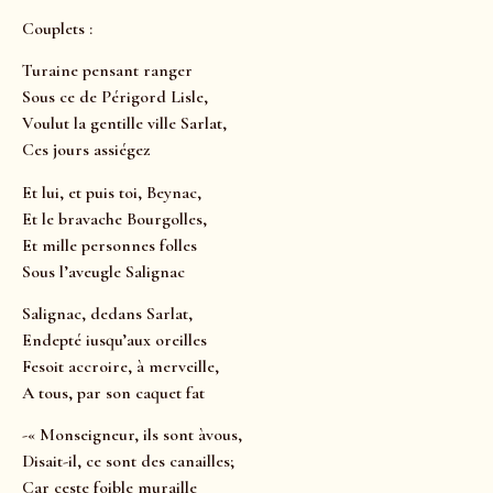
Couplets :
Turaine pensant ranger
Sous ce de Périgord Lisle,
Voulut la gentille ville Sarlat,
Ces jours assiégez
Et lui, et puis toi, Beynac,
Et le bravache Bourgolles,
Et mille personnes folles
Sous l’aveugle Salignac
Salignac, dedans Sarlat,
Endepté iusqu’aux oreilles
Fesoit accroire, à merveille,
A tous, par son caquet fat
-« Monseigneur, ils sont àvous,
Disait-il, ce sont des canailles;
Car ceste foible muraille