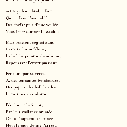
Mais il n’estoit pas prou fin.
-« Or ça leur dit-il, il faut
Que je fasse l’assemblée
Des chefs : puis d’une voulée
Vous ferez donner l’assault. »
Mais fénelon, cognoissant
Ceste trahison félone,
La brèche point n’abandonne,
Repoussant l’effort puissant.
Fénelon, par sa vertu,
A, des tennantes bombardes,
Des piques, des hallebardes
Le fort pouvoir abattu.
Fénelon et Laforest,
Par leur vaillance animée
Ont à l’huguenotte armée
Hors le mur donné l’arrest.