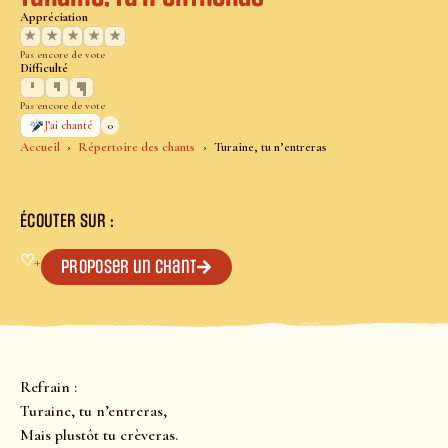
Appréciation
★
★
★
★
★
Pas encore de vote
Difficulté
Pas encore de vote
0
J’ai chanté
Accueil
Répertoire des chants
Turaine, tu n’entreras
ÉCOUTER SUR :
♡
+
Proposer un chant
Refrain :
Turaine, tu n’entreras,
Mais plustôt tu crèveras.