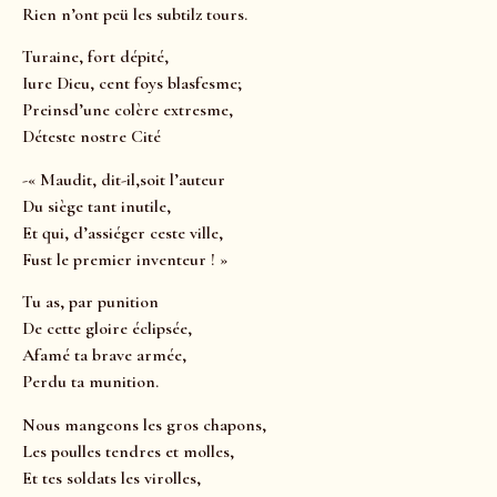
Rien n’ont peü les subtilz tours.
Turaine, fort dépité,
Iure Dieu, cent foys blasfesme;
Preinsd’une colère extresme,
Déteste nostre Cité
-« Maudit, dit-il,soit l’auteur
Du siège tant inutile,
Et qui, d’assiéger ceste ville,
Fust le premier inventeur ! »
Tu as, par punition
De cette gloire éclipsée,
Afamé ta brave armée,
Perdu ta munition.
Nous mangeons les gros chapons,
Les poulles tendres et molles,
Et tes soldats les virolles,