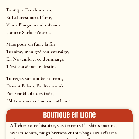
Tant que Fénelon sera,
Et Laforest aura l’âme,
Venir l’huguenaud infasme
Contre Sarlat n’osera.
Mais pour en faire la fin
Turaine, maulgré ton couraige,
En Novembre, ce dommaige
T’est causé par le destin.
Tu reçus sur ton beau front,
Devant Belvès, l’aultre année,
Par semblable destinée,
S’il t’en souvient mesme affront.
Boutique en ligne
Affichez votre histoire, vos terroirs ! T-shirts marins,
sweats scouts, mugs bretons et tote-bags aux refrains