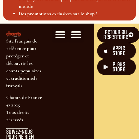
monde
Des promotions exclusives sur le shop !
Retour au
répertoire
Site français de
Apple
référence pour
Store
protéger et
découvrir les
plays
store
chants populaires
et traditionnels
français.
Chants de France
© 2025
Tous droits
réservés
SUIVEZ-NOUS
POUR NE RIEN