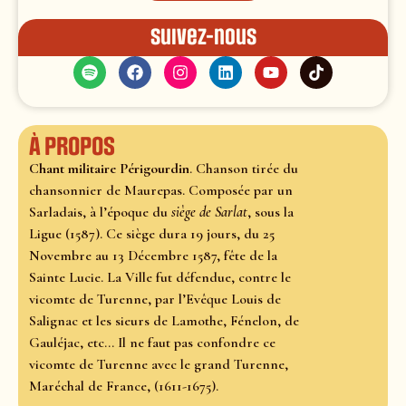
Suivez-nous
À propos
Chant militaire Périgourdin
. Chanson tirée du
chansonnier de Maurepas. Composée par un
Sarladais, à l’époque du
siège de Sarlat
, sous la
Ligue (1587). Ce siège dura 19 jours, du 25
Novembre au 13 Décembre 1587, fête de la
Sainte Lucie. La Ville fut défendue, contre le
vicomte de Turenne, par l’Evêque Louis de
Salignac et les sieurs de Lamothe, Fénelon, de
Gauléjac, etc... Il ne faut pas confondre ce
vicomte de Turenne avec le grand Turenne,
Maréchal de France, (1611-1675).