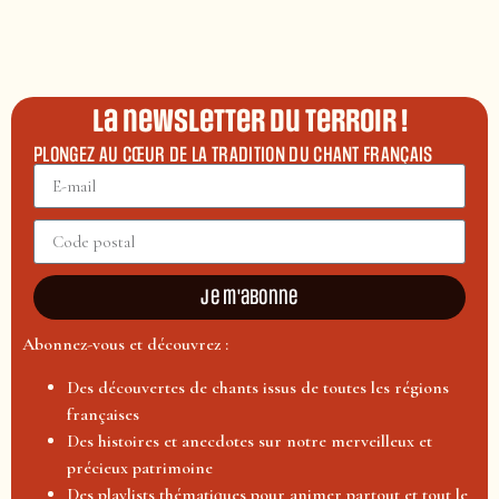
La newsletter du terroir !
PLONGEZ AU CŒUR DE LA TRADITION DU CHANT FRANÇAIS
Je m'abonne
Abonnez-vous et découvrez :
Des découvertes de chants issus de toutes les régions
françaises
Des histoires et anecdotes sur notre merveilleux et
précieux patrimoine
Des playlists thématiques pour animer partout et tout le