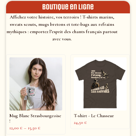
Boutique en ligne
Affichez votre histoire, vos terroirs ! T-shirts marins,
sweats scouts, mugs bretons et tote-bags aux refrains
mythiques : emportez l’esprit des chants français partout
avec vous.
Mug Blanc Strasbourgeoise
T-shirt - Le Chasseur
!
24,50
€
12,00
€
–
15,50
€