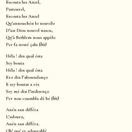
Escouta lus Anzel,
Pastourel,
Escouta lus Anzel
Qu’annouchén lo nouvélo
D’un Diou nouvel nascu,
Qu’à Bethlem nous appèlo
Per fa nosté çalu
(bis)
Héla ! din qual ésta
Sey bouta
Héla ! din qual ésta
Ero din l’aboundanço
E sey boutat a rés
Sey mé din l’indizenço
Per nou coumbla dé bé
(bis)
Anén san différa
L’adoura,
Anén san différa.
Oh! qué ey adourablé