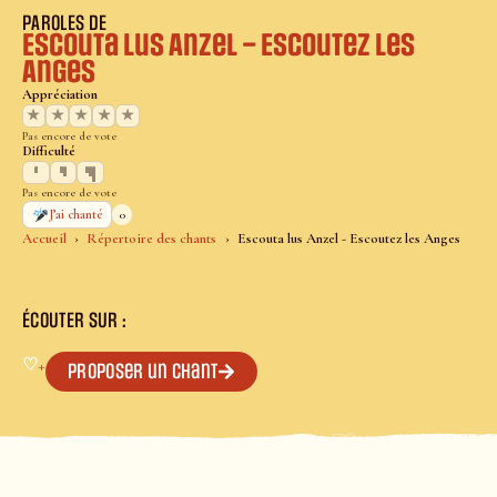
PAROLES DE
Escouta lus Anzel – Escoutez les
Anges
Appréciation
★
★
★
★
★
Pas encore de vote
Difficulté
Pas encore de vote
0
J’ai chanté
Accueil
Répertoire des chants
Escouta lus Anzel - Escoutez les Anges
ÉCOUTER SUR :
♡
+
Proposer un chant