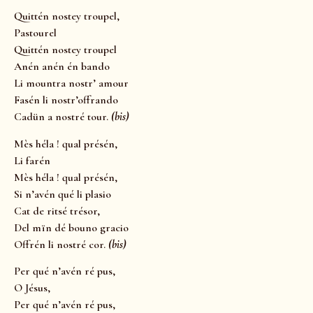
Quittén nostey troupel,
Pastourel
Quittén nostey troupel
Anén anén én bando
Li mountra nostr’ amour
Fasén li nostr’offrando
Cadün a nostré tour.
(bis)
Mès héla ! qual présén,
Li farén
Mès héla ! qual présén,
Si n’avén qué li plasio
Cat de ritsé trésor,
Del mïn dé bouno gracio
Offrén li nostré cor.
(bis)
Per qué n’avén ré pus,
O Jésus,
Per qué n’avén ré pus,