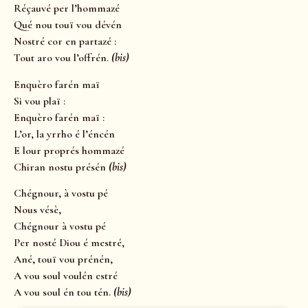
Réçauvé per l’hommazé
Qué nou touï vou dévén
Nostré cor en partazé :
Tout aro vou l’offrén.
(bis)
Enquèro farén maï
Si vou plaï :
Enquèro farén maï :
L’or, la yrrho é l’éncén
E lour proprés hommazé
Chiran nostu présén
(bis)
Chégnour, à vostu pé
Nous vésè,
Chégnour à vostu pé
Per nosté Diou é mestré,
Ané, touï vou prénén,
A vou soul voulén estré
A vou soul én tou tén.
(bis)