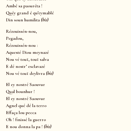
Ambé sa paouréta !
Quéy grand é qu’eymablé
Din soun humilita
(bis)
Rézouissén-nou,
Pegadou,
Rézouissén-nou :
Aquesté Diou meynazé
Nou vé touï, touï salva
E dé nostr’ esclavazé
Nou vé touï deylivra
(bis)
El ey nostré Saouvur
Qual bounhur !
El ey nostré Saouvur
Agnel qué dé la terro
Effaça lou pecca
Oh ! finissé la guerro
E nou donna la pa !
(bis)