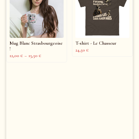
Mug Blanc Strasbourgeoise
T-shirt - Le Chasseur
!
24,50
€
12,00
€
–
15,50
€