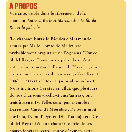
À propos
Variante, usitée dans le ribéracois, de la
chanson:
Entre la Réole et Marmande
- Le fils du
Roy et la palombe
"La chanson Entre lo Rioulès è Mormando,
remarque Mr le Comte de Mellet, est
probablement originaire de l’Agenais. "Car ce
fil del Rey, ce Chasseur de palombes, n’est
autre selon moi que le Prince de Navarre, dont
les premières années de jeunesse, s’écoulèrent
à Nérac." (Lettre à Mr Dujarric-descombes.)
Nous inclinons à croire en effet, que plusieurs
de nos chansons -, celle-ci entr’autres-, ont
trait à Henri IV. Telles sont, par exemple :
Darré Lou Castel dé Mounbiel, Dé boun moti
chè lèbo, Dzanod’Oymet, Din Touloujo etc. Ce
fil del Rey qui écoute chanter lo bèlo de ses
hautes fenêtres, cette Jeanne d’Eymet, cette