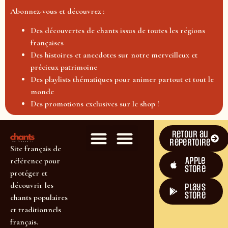
Abonnez-vous et découvrez :
Des découvertes de chants issus de toutes les régions
françaises
Des histoires et anecdotes sur notre merveilleux et
précieux patrimoine
Des playlists thématiques pour animer partout et tout le
monde
Des promotions exclusives sur le shop !
Retour au
répertoire
Site français de
Apple
référence pour
Store
protéger et
découvrir les
plays
store
chants populaires
et traditionnels
français.