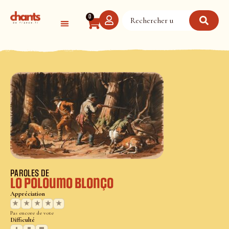
Panneau de gestion des cookies
0
PAROLES DE
Lo poloumo blonço
Appréciation
★
★
★
★
★
Pas encore de vote
Difficulté