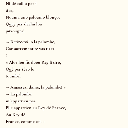
Ni dé caillo per i
tira,
Nouma uno paloumo blonço,
Quey per déchu lou
pitzougné.
-« Retire-toi, o la palombe,
Car autrement te vas tirer
!
« Alor lou fis doou Rey li tiro,
Qué per téro lo
toumbé.
-« Amassez, dame, la palombe! »
-« La palombe
m’appartien pas:
Elle appartien au Rey dé France,
Au Rey dé
France, comme toi. »