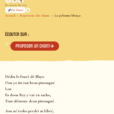
Pas encore de vote
0
J’ai chanté
Accueil
Répertoire des chants
Lo poloumo blonço
ÉCOUTER SUR :
♡
+
Proposer un chant
Dédin lo fourê dé Blayo
Oou yo ün tan beou pitzougné
Lou
fis doou Rey y vaï en sacho,
Tout aléntour deou pitzougné.
Aou né trobo perdri ni lébré,