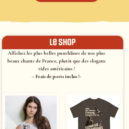
le shop
Affichez les plus belles punchlines de nos plus
beaux chants de France, plutôt que des slogans
vides américains !
– Frais de ports inclus !-