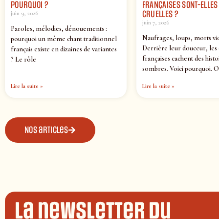
POURQUOI ?
FRANÇAISES SONT-ELLES 
CRUELLES ?
juin 9, 2026
juin 7, 2026
Paroles, mélodies, dénouements :
Naufrages, loups, morts vi
pourquoi un même chant traditionnel
Derrière leur douceur, les
français existe en dizaines de variantes
françaises cachent des histo
? Le rôle
sombres. Voici pourquoi. O
Lire la suite »
Lire la suite »
Nos articles
La newsletter du