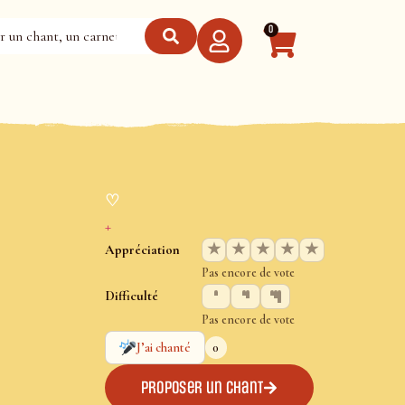
0
♡
+
★
★
★
★
★
Appréciation
Pas encore de vote
Difficulté
Pas encore de vote
0
J’ai chanté
Proposer un chant