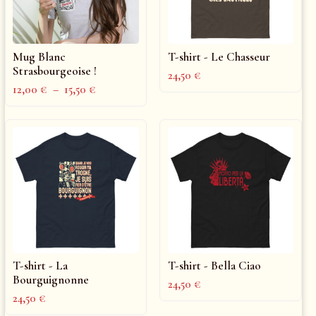
Mug Blanc
T-shirt - Le Chasseur
Strasbourgeoise !
24,50
€
12,00
€
–
15,50
€
T-shirt - La
T-shirt - Bella Ciao
Bourguignonne
24,50
€
24,50
€