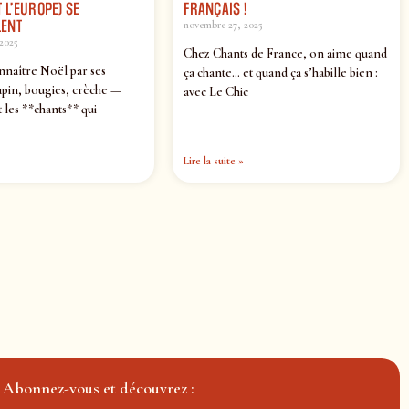
 L’EUROPE) SE
FRANÇAIS !
ENT
novembre 27, 2025
2025
Chez Chants de France, on aime quand
nnaître Noël par ses
ça chante… et quand ça s’habille bien :
pin, bougies, crèche —
avec Le Chic
 les **chants** qui
Lire la suite »
Abonnez-vous et découvrez :