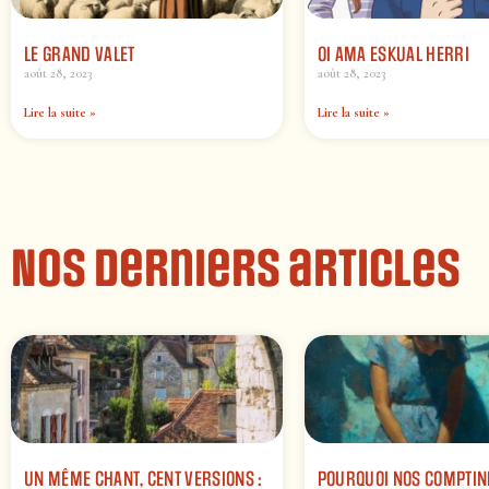
LE GRAND VALET
OI AMA ESKUAL HERRI
août 28, 2023
août 28, 2023
Lire la suite »
Lire la suite »
Nos derniers articles
UN MÊME CHANT, CENT VERSIONS :
POURQUOI NOS COMPTIN