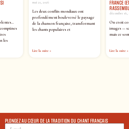
SI
FRANCE (ET
mai 21, 2026
RASSEMBL
Les deux conflits mondiaux ont
décembre 16, 
profondément bouleversé le paysage
olentes…
On croit co
de la chanson française, transformant
 comptines
images — sa
les chants populaires et
ires
mais ce sont
n les
Lire la suite »
Lire la suite »
PLONGEZ AU CŒUR DE LA TRADITION DU CHANT FRANÇAIS