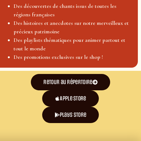
Des découvertes de chants issus de toutes les
régions françaises
Des histoires et anecdotes sur notre merveilleux et
précieux patrimoine
Des playlists thématiques pour animer partout et
tout le monde
Des promotions exclusives sur le shop !
Retour au répertoire
Apple Store
plays store