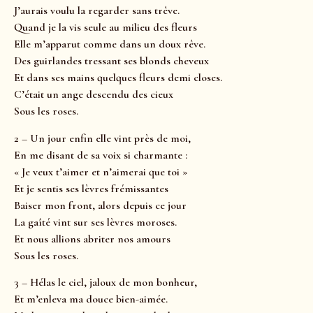
J’aurais voulu la regarder sans trêve.
Quand je la vis seule au milieu des fleurs
Elle m’apparut comme dans un doux rêve.
Des guirlandes tressant ses blonds cheveux
Et dans ses mains quelques fleurs demi closes.
C’était un ange descendu des cieux
Sous les roses.
2 – Un jour enfin elle vint près de moi,
En me disant de sa voix si charmante :
« Je veux t’aimer et n’aimerai que toi »
Et je sentis ses lèvres frémissantes
Baiser mon front, alors depuis ce jour
La gaîté vint sur ses lèvres moroses.
Et nous allions abriter nos amours
Sous les roses.
3 – Hélas le ciel, jaloux de mon bonheur,
Et m’enleva ma douce bien-aimée.