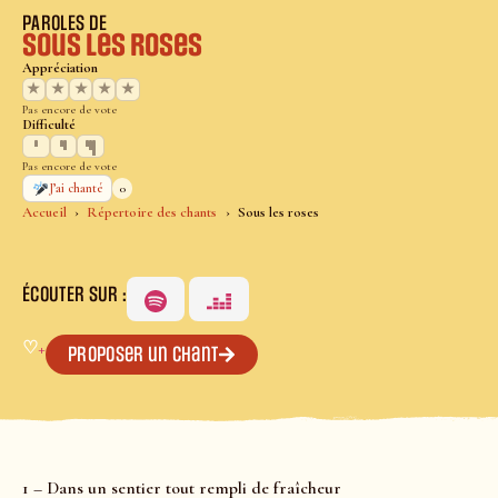
PAROLES DE
Sous les roses
Appréciation
★
★
★
★
★
Pas encore de vote
Difficulté
Pas encore de vote
0
J’ai chanté
Accueil
Répertoire des chants
Sous les roses
ÉCOUTER SUR :
♡
+
Proposer un chant
1 – Dans un sentier tout rempli de fraîcheur