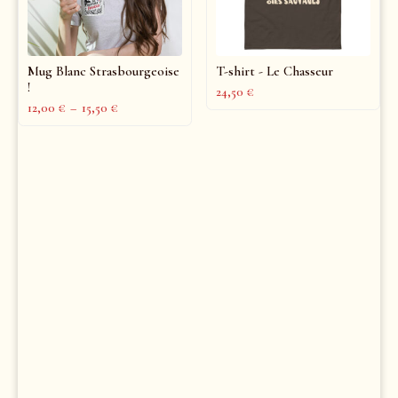
Mug Blanc Strasbourgeoise
T-shirt - Le Chasseur
!
24,50
€
12,00
€
–
15,50
€