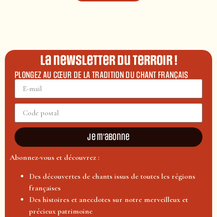
La newsletter du terroir !
PLONGEZ AU CŒUR DE LA TRADITION DU CHANT FRANÇAIS
Je m'abonne
Abonnez-vous et découvrez :
Des découvertes de chants issus de toutes les régions
françaises
Des histoires et anecdotes sur notre merveilleux et
précieux patrimoine