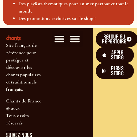
Des playlists thématiques pour animer partout et tout le
monde
Des promotions exclusives sur le shop !
Retour au
répertoire
Site français de
Apple
référence pour
Store
protéger et
découvrir les
plays
store
chants populaires
et traditionnels
français.
Chants de France
© 2025
Tous droits
réservés
SUIVEZ-NOUS