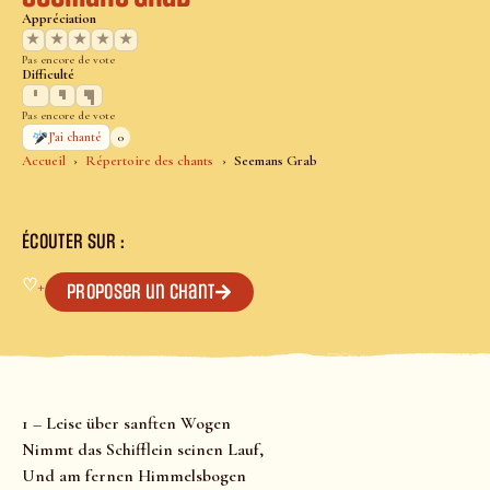
Appréciation
★
★
★
★
★
Pas encore de vote
Difficulté
Pas encore de vote
0
J’ai chanté
Accueil
Répertoire des chants
Seemans Grab
ÉCOUTER SUR :
♡
+
Proposer un chant
1 – Leise über sanften Wogen
Nimmt das Schifflein seinen Lauf,
Und am fernen Himmelsbogen