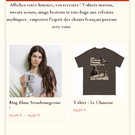
Affichez votre histoire, vos terroirs ! T-shirts marins,
sweats scouts, mugs bretons et tote-bags aux refrains
mythiques : emportez l’esprit des chants français partout
avec vous.
Mug Blanc Strasbourgeoise
T-shirt - Le Chasseur
!
24,50
€
12,00
€
–
15,50
€