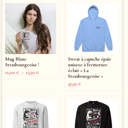
Mug Blanc
Sweat à capuche épais
Strasbourgeoise !
unisexe à fermeture
éclair « La
12,00
€
–
15,50
€
Strasbourgeoise »
47,50
€