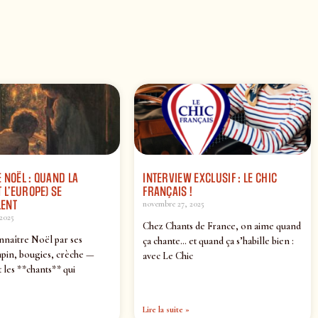
 NOËL : QUAND LA
INTERVIEW EXCLUSIF : LE CHIC
 L’EUROPE) SE
FRANÇAIS !
ENT
novembre 27, 2025
2025
Chez Chants de France, on aime quand
nnaître Noël par ses
ça chante… et quand ça s’habille bien :
pin, bougies, crèche —
avec Le Chic
 les **chants** qui
Lire la suite »