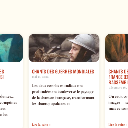
ES
CHANTS DES GUERRES MONDIALES
CHANTS DE
SI
FRANCE (ET
mai 21, 2026
RASSEMBL
Les deux conflits mondiaux ont
décembre 16, 
profondément bouleversé le paysage
olentes…
On croit co
de la chanson française, transformant
 comptines
images — sa
les chants populaires et
ires
mais ce sont
n les
Lire la suite »
Lire la suite »