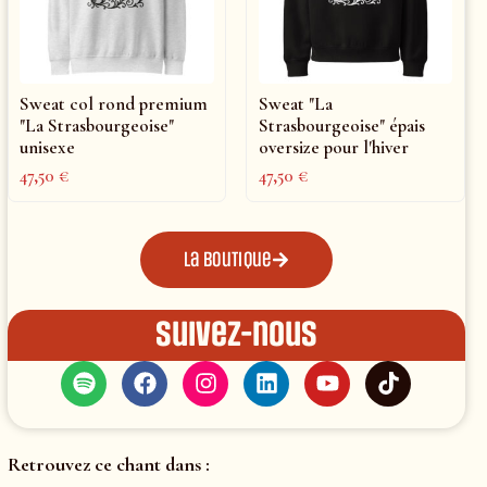
Sweat col rond premium
Sweat "La
"La Strasbourgeoise"
Strasbourgeoise" épais
unisexe
oversize pour l'hiver
47,50
€
47,50
€
La boutique
Suivez-nous
Retrouvez ce chant dans :