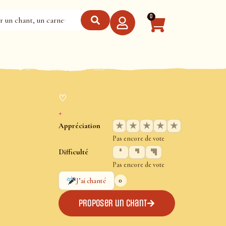
0
♡
+
★
★
★
★
★
Appréciation
Pas encore de vote
Difficulté
Pas encore de vote
0
J’ai chanté
Proposer un chant