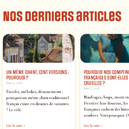
Nos derniers articles
UN MÊME CHANT, CENT VERSIONS :
POURQUOI NOS COMPTIN
POURQUOI ?
FRANÇAISES SONT-ELLES 
CRUELLES ?
juin 9, 2026
juin 7, 2026
Paroles, mélodies, dénouements :
Naufrages, loups, morts vi
pourquoi un même chant traditionnel
Derrière leur douceur, les
français existe en dizaines de variantes
françaises cachent des histo
? Le rôle
sombres. Voici pourquoi. O
Lire la suite »
Lire la suite »