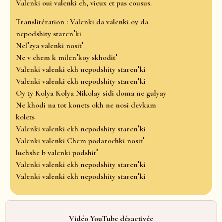
Valenki oui valenki eh, vieux et pas cousus.
Translitération : Valenki da valenki oy da
nepodshity starenʹki
Nelʹzya valenki nositʹ
Ne v chem k milenʹkoy skhoditʹ
Valenki valenki ekh nepodshity starenʹki
Valenki valenki ekh nepodshity starenʹki
Oy ty Kolya Kolya Nikolay sidi doma ne gulyay
Ne khodi na tot konets okh ne nosi devkam
kolets
Valenki valenki ekh nepodshity starenʹki
Valenki valenki Chem podarochki nositʹ
luchshe b valenki podshitʹ
Valenki valenki ekh nepodshity starenʹki
Valenki valenki ekh nepodshity starenʹki
Vidéo YouTube désactivée