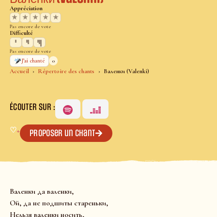
Appréciation
★
★
★
★
★
Pas encore de vote
Difficulté
Pas encore de vote
0
J’ai chanté
Accueil
Répertoire des chants
Валенки (Valenki)
ÉCOUTER SUR :
♡
+
Proposer un chant
Валенки да валенки,
Ой, да не подшиты стареньки,
Нельзя валенки носить,