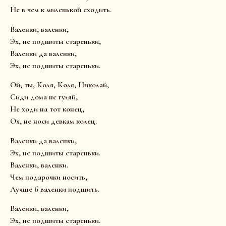
Не в чем к миленькой сходить.
Валенки, валенки,
Эх, не подшиты стареньки,
Валенки да валенки,
Эх, не подшиты стареньки.
Ой, ты, Коля, Коля, Николай,
Сиди дома не гуляй,
Не ходи на тот конец,
Ох, не носи девкам колец.
Валенки да валенки,
Эх, не подшиты стареньки.
Валенки, валенки.
Чем подарочки носить,
Лучше б валенки подшить.
Валенки, валенки,
Эх, не подшиты стареньки.