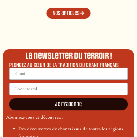
Nos articles
La newsletter du terroir !
PLONGEZ AU CŒUR DE LA TRADITION DU CHANT FRANÇAIS
Je m'abonne
Abonnez-vous et découvrez :
Des découvertes de chants issus de toutes les régions
françaises