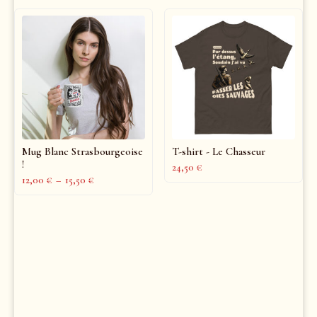
Mug Blanc Strasbourgeoise
T-shirt - Le Chasseur
!
24,50
€
12,00
€
–
15,50
€