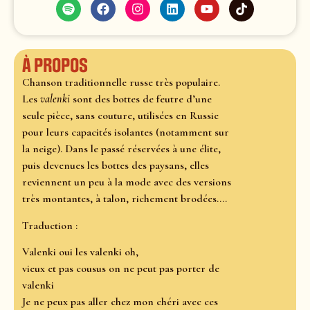
À propos
Chanson traditionnelle russe très populaire.
Les
valenki
sont des bottes de feutre d’une
seule pièce, sans couture, utilisées en Russie
pour leurs capacités isolantes (notamment sur
la neige). Dans le passé réservées à une élite,
puis devenues les bottes des paysans, elles
reviennent un peu à la mode avec des versions
très montantes, à talon, richement brodées....
Traduction :
Valenki oui les valenki oh,
vieux et pas cousus on ne peut pas porter de
valenki
Je ne peux pas aller chez mon chéri avec ces