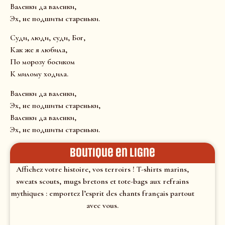
Валенки да валенки,
Эх, не подшиты стареньки.
Суди, люди, суди, Бог,
Как же я любила,
По морозу босиком
К милому ходила.
Валенки да валенки,
Эх, не подшиты стареньки,
Валенки да валенки,
Эх, не подшиты стареньки.
Boutique en ligne
Affichez votre histoire, vos terroirs ! T-shirts marins,
sweats scouts, mugs bretons et tote-bags aux refrains
mythiques : emportez l’esprit des chants français partout
avec vous.