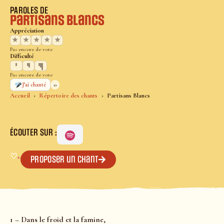
PAROLES DE
Partisans Blancs
Appréciation
★
★
★
★
★
Pas encore de vote
Difficulté
Pas encore de vote
0
J’ai chanté
Accueil
Répertoire des chants
Partisans Blancs
ÉCOUTER SUR :
♡
+
Proposer un chant
1 – Dans le froid et la famine,