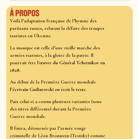
À propos
Voilà l’adaptation française de l’hymne des
partisans russes, relatant la défaite des troupes
tsaristes en Ukraine.
La musique est celle d’une vieille marche des
armées tsaristes, à la gloire de la patrie. Il
pourrait être l'
œuvre du
Général Tchernikov en
1828
.
Au début de la Première Guerre mondiale
l’écrivain Guiliarovski en écrit le texte.
Puis celui-ci a connu plusieurs variantes (sous
des titres différents) durant la Première
Guerre mondiale.
Il finira, détournée par l’armée rouge
criminelle de Léon Bronstein (Trotzky) comme