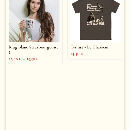
Mug Blanc Strasbourgeoise
T-shirt - Le Chasseur
!
24,50
€
12,00
€
–
15,50
€