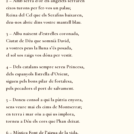
2 – Amb serra d’or els angelets serraren
eixos turons per fer-vos un palau;
Reina del Cel que els Serafins baixaren,
deu-nos abric dins vostre mantell blau.
3 – Alba naixent d’estrelles coronada,
Ciutat de Déu que somnià David,
a vostres peus la lluna s’és posada,
el sol sos raigs vos dóna per vestit.
4 – Dels catalans sempre sereu Princesa,
dels espanyols Estrella d’Orient,
sigueu pels bons pilar de fortalesa,
pels pecadors el port de salvament.
5 – Doneu consol a qui la pàtria enyora,
sens veure mai els cims de Montserrat;
en terra i mar oïu a qui us implora,
torneu a Déu els cors que l’han deixat.
6 – Mística Font de l’aigua de la vida,