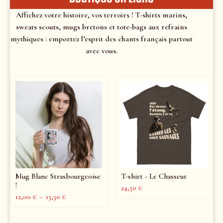
Affichez votre histoire, vos terroirs ! T-shirts marins,
sweats scouts, mugs bretons et tote-bags aux refrains
mythiques : emportez l’esprit des chants français partout
avec vous.
Mug Blanc Strasbourgeoise
T-shirt - Le Chasseur
!
24,50
€
12,00
€
–
15,50
€