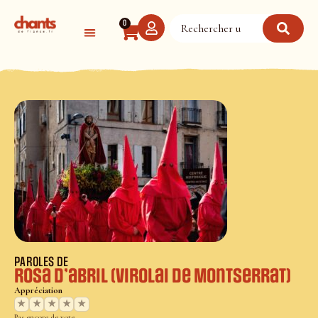
Panneau de gestion des cookies
0
PAROLES DE
Rosa d’abril (Virolai de Montserrat)
Appréciation
★
★
★
★
★
Pas encore de vote