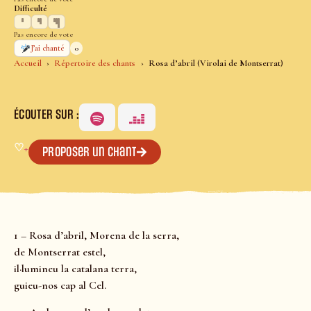
Difficulté
Pas encore de vote
0
J’ai chanté
Accueil
Répertoire des chants
Rosa d’abril (Virolai de Montserrat)
ÉCOUTER SUR :
♡
+
Proposer un chant
1 – Rosa d’abril, Morena de la serra,
de Montserrat estel,
il·lumineu la catalana terra,
guieu-nos cap al Cel.