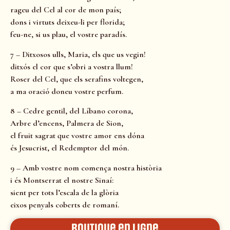
rageu del Cel al cor de mon país;
dons i virtuts deixeu-li per florida;
feu-ne, si us plau, el vostre paradís.
7 – Ditxosos ulls, Maria, els que us vegin!
ditxós el cor que s’obri a vostra llum!
Roser del Cel, que els serafins voltegen,
a ma oració doneu vostre perfum.
8 – Cedre gentil, del Líbano corona,
Arbre d’encens, Palmera de Sion,
el fruit sagrat que vostre amor ens dóna
és Jesucrist, el Redemptor del món.
9 – Amb vostre nom comença nostra història
i és Montserrat el nostre Sinaí:
sient per tots l’escala de la glòria
eixos penyals coberts de romaní.
Boutique en ligne