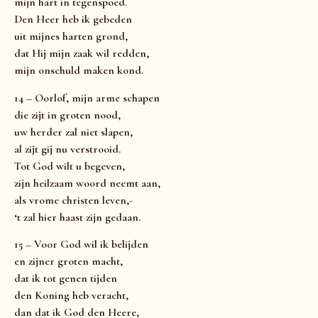
mijn hart in tegenspoed.
Den Heer heb ik gebeden
uit mijnes harten grond,
dat Hij mijn zaak wil redden,
mijn onschuld maken kond.
14 – Oorlof, mijn arme schapen
die zijt in groten nood,
uw herder zal niet slapen,
al zijt gij nu verstrooid.
Tot God wilt u begeven,
zijn heilzaam woord neemt aan,
als vrome christen leven,-
‘t zal hier haast zijn gedaan.
15 – Voor God wil ik belijden
en zijner groten macht,
dat ik tot genen tijden
den Koning heb veracht,
dan dat ik God den Heere,