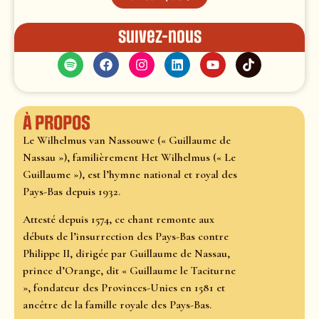
Suivez-nous
À propos
Le Wilhelmus van Nassouwe (« Guillaume de
Nassau »), familièrement Het Wilhelmus (« Le
Guillaume »), est l’hymne national et royal des
Pays-Bas depuis 1932.
Attesté depuis 1574, ce chant remonte aux
débuts de l’insurrection des Pays-Bas contre
Philippe II, dirigée par Guillaume de Nassau,
prince d’Orange, dit « Guillaume le Taciturne
», fondateur des Provinces-Unies en 1581 et
ancêtre de la famille royale des Pays-Bas.