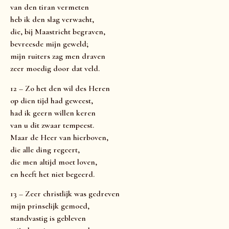
van den tiran vermeten
heb ik den slag verwacht,
die, bij Maastricht begraven,
bevreesde mijn geweld;
mijn ruiters zag men draven
zeer moedig door dat veld.
12 – Zo het den wil des Heren
op dien tijd had geweest,
had ik geern willen keren
van u dit zwaar tempeest.
Maar de Heer van hierboven,
die alle ding regeert,
die men altijd moet loven,
en heeft het niet begeerd.
13 – Zeer christlijk was gedreven
mijn prinselijk gemoed,
standvastig is gebleven