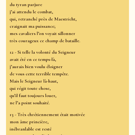
du tyran parjure
j’ai attendu le combat,
qui, retranché près de Maestricht,
craignait ma puissance;
mes cavaliers l’on voyait sillonner
très courageux ce champ de bataille.
12 - Si telle la volonté du Seigneur
avait été en ce temps-là,
j’aurais bien voulu éloigner
de vous cette terrible tempête.
Mais le Seigneur là-haut,
qui régit toute chose,
qu’il faut toujours louer,
ne l’a point souhaité.
13 - Très chrétiennement était motivée
mon âme princière,
inébranlable est resté