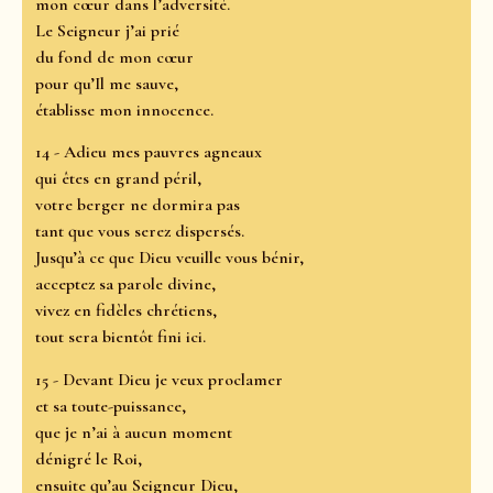
mon cœur dans l’adversité.
Le Seigneur j’ai prié
du fond de mon cœur
pour qu’Il me sauve,
établisse mon innocence.
14 - Adieu mes pauvres agneaux
qui êtes en grand péril,
votre berger ne dormira pas
tant que vous serez dispersés.
Jusqu’à ce que Dieu veuille vous bénir,
acceptez sa parole divine,
vivez en fidèles chrétiens,
tout sera bientôt fini ici.
15 - Devant Dieu je veux proclamer
et sa toute-puissance,
que je n’ai à aucun moment
dénigré le Roi,
ensuite qu’au Seigneur Dieu,