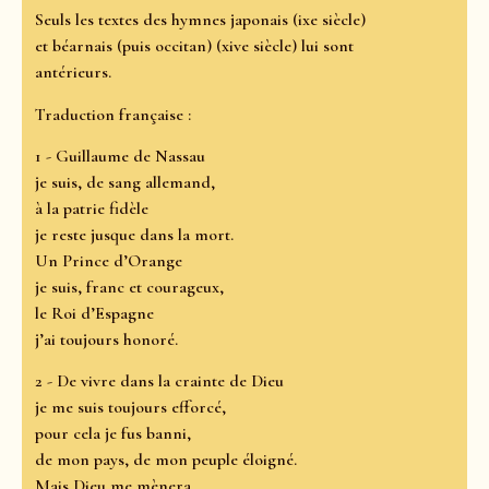
Seuls les textes des hymnes japonais (ixe siècle)
et béarnais (puis occitan) (xive siècle) lui sont
antérieurs.
Traduction française :
1 - Guillaume de Nassau
je suis, de sang allemand,
à la patrie fidèle
je reste jusque dans la mort.
Un Prince d’Orange
je suis, franc et courageux,
le Roi d’Espagne
j’ai toujours honoré.
2 - De vivre dans la crainte de Dieu
je me suis toujours efforcé,
pour cela je fus banni,
de mon pays, de mon peuple éloigné.
Mais Dieu me mènera