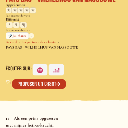
Appréciation
★
★
★
★
★
Pas encore de vote
Difficulté
Pas encore de vote
0
J’ai chanté
Accueil
Répertoire des chants
PAYS BAS - WILHELMUS VAN NASSOUWE
ÉCOUTER SUR :
♡
+
Proposer un chant
11 – Als een prins opgezeten
met mijner heires-kracht,