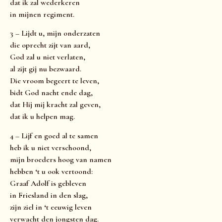
dat ik zal wederkeren
in mijnen regiment.
3 – Lijdt u, mijn onderzaten
die oprecht zijt van aard,
God zal u niet verlaten,
al zijt gij nu bezwaard.
Die vroom begeert te leven,
bidt God nacht ende dag,
dat Hij mij kracht zal geven,
dat ik u helpen mag.
4 – Lijf en goed al te samen
heb ik u niet verschoond,
mijn broeders hoog van namen
hebben ‘t u ook vertoond:
Graaf Adolf is gebleven
in Friesland in den slag,
zijn ziel in ‘t eeuwig leven
verwacht den jongsten dag.