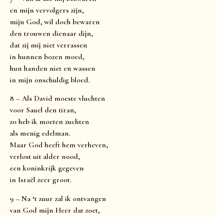
en mijn vervolgers zijn,
mijn God, wil doch bewaren
den trouwen dienaar dijn,
dat zij mij niet verrassen
in hunnen bozen moed,
hun handen niet en wassen
in mijn onschuldig bloed.
8 – Als David moeste vluchten
voor Sauel den tiran,
zo heb ik moeten zuchten
als menig edelman.
Maar God heeft hem verheven,
verlost uit alder nood,
een koninkrijk gegeven
in Israël zeer groot.
9 – Na ‘t zuur zal ik ontvangen
van God mijn Heer dat zoet,