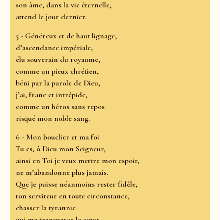
son âme, dans la vie éternelle,
attend le jour dernier.
5 - Généreux et de haut lignage,
d’ascendance impériale,
élu souverain du royaume,
comme un pieux chrétien,
béni par la parole de Dieu,
j’ai, franc et intrépide,
comme un héros sans repos
risqué mon noble sang.
6 - Mon bouclier et ma foi
Tu es, ô Dieu mon Seigneur,
ainsi en Toi je veux mettre mon espoir,
ne m’abandonne plus jamais.
Que je puisse néanmoins rester fidèle,
ton serviteur en toute circonstance,
chasser la tyrannie
qui me transperce le cœur