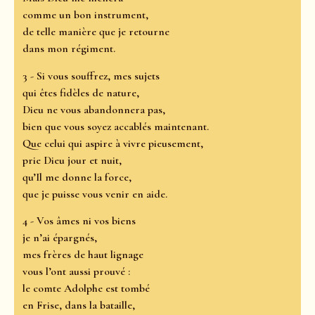
comme un bon instrument,
de telle manière que je retourne
dans mon régiment.
3 - Si vous souffrez, mes sujets
qui êtes fidèles de nature,
Dieu ne vous abandonnera pas,
bien que vous soyez accablés maintenant.
Que celui qui aspire à vivre pieusement,
prie Dieu jour et nuit,
qu’Il me donne la force,
que je puisse vous venir en aide.
4 - Vos âmes ni vos biens
je n’ai épargnés,
mes frères de haut lignage
vous l’ont aussi prouvé :
le comte Adolphe est tombé
en Frise, dans la bataille,