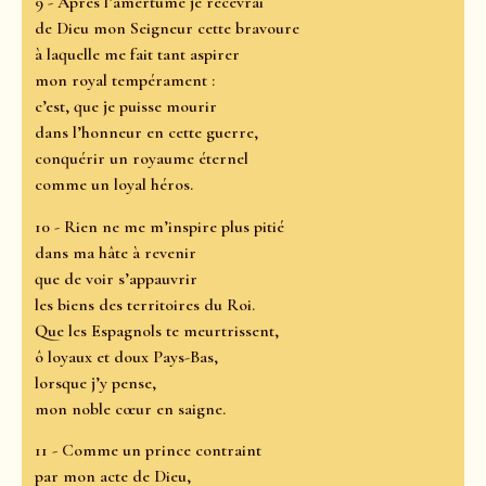
9 - Après l’amertume je recevrai
de Dieu mon Seigneur cette bravoure
à laquelle me fait tant aspirer
mon royal tempérament :
c’est, que je puisse mourir
dans l’honneur en cette guerre,
conquérir un royaume éternel
comme un loyal héros.
10 - Rien ne me m’inspire plus pitié
dans ma hâte à revenir
que de voir s’appauvrir
les biens des territoires du Roi.
Que les Espagnols te meurtrissent,
ô loyaux et doux Pays-Bas,
lorsque j’y pense,
mon noble cœur en saigne.
11 - Comme un prince contraint
par mon acte de Dieu,