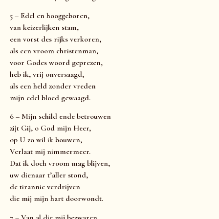
5 – Edel en hooggeboren,
van keizerlijken stam,
een vorst des rijks verkoren,
als een vroom christenman,
voor Godes woord geprezen,
heb ik, vrij onversaagd,
als een held zonder vreden
mijn edel bloed gewaagd.
6 – Mijn schild ende betrouwen
zijt Gij, o God mijn Heer,
op U zo wil ik bouwen,
Verlaat mij nimmermeer.
Dat ik doch vroom mag blijven,
uw dienaar t’aller stond,
de tirannie verdrijven
die mij mijn hart doorwondt.
7 – Van al die mij bezwaren