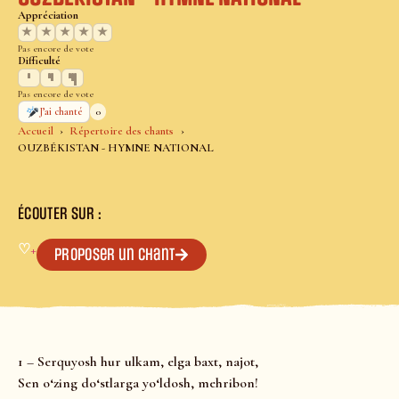
Appréciation
★
★
★
★
★
Pas encore de vote
Difficulté
Pas encore de vote
0
J’ai chanté
Accueil
Répertoire des chants
OUZBÉKISTAN - HYMNE NATIONAL
ÉCOUTER SUR :
♡
+
Proposer un chant
1 – Serquyosh hur ulkam, elga baxt, najot,
Sen o‘zing do‘stlarga yo‘ldosh, mehribon!