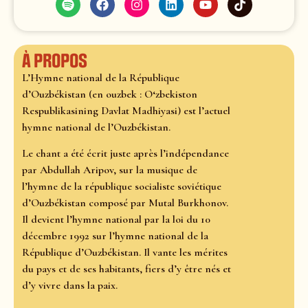
À propos
L’Hymne national de la République
d’Ouzbékistan (en ouzbek : O‘zbekiston
Respublikasining Davlat Madhiyasi) est l’actuel
hymne national de l’Ouzbékistan.
Le chant a été écrit juste après l’indépendance
par Abdullah Aripov, sur la musique de
l’hymne de la république socialiste soviétique
d’Ouzbékistan composé par Mutal Burkhonov.
Il devient l’hymne national par la loi du 10
décembre 1992 sur l’hymne national de la
République d’Ouzbékistan. Il vante les mérites
du pays et de ses habitants, fiers d’y être nés et
d’y vivre dans la paix.