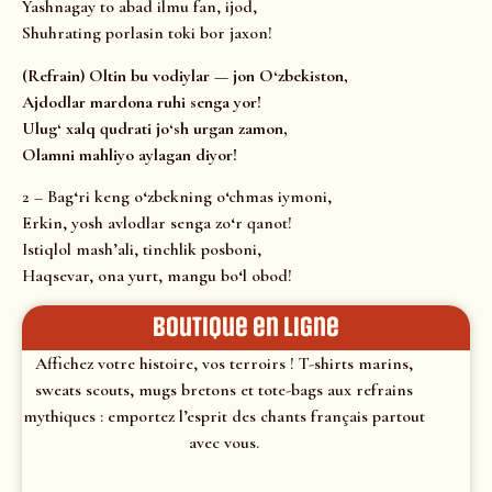
Yashnagay to abad ilmu fan, ijod,
Shuhrating porlasin toki bor jaxon!
(Refrain) Oltin bu vodiylar — jon O‘zbekiston,
Ajdodlar mardona ruhi senga yor!
Ulug‘ xalq qudrati jo‘sh urgan zamon,
Olamni mahliyo aylagan diyor!
2 – Bag‘ri keng o‘zbekning o‘chmas iymoni,
Erkin, yosh avlodlar senga zo‘r qanot!
Istiqlol mash’ali, tinchlik posboni,
Haqsevar, ona yurt, mangu bo‘l obod!
Boutique en ligne
Affichez votre histoire, vos terroirs ! T-shirts marins,
sweats scouts, mugs bretons et tote-bags aux refrains
mythiques : emportez l’esprit des chants français partout
avec vous.