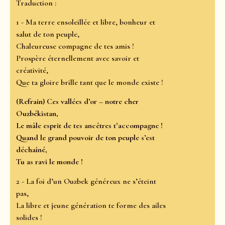
Traduction :
1 - Ma terre ensoleillée et libre, bonheur et
salut de ton peuple,
Chaleureuse compagne de tes amis !
Prospère éternellement avec savoir et
créativité,
Que ta gloire brille tant que le monde existe !
(Refrain) Ces vallées d’or – notre cher
Ouzbékistan,
Le mâle esprit de tes ancêtres t’accompagne !
Quand le grand pouvoir de ton peuple s’est
déchaîné,
Tu as ravi le monde !
2 - La foi d’un Ouzbek généreux ne s’éteint
pas,
La libre et jeune génération te forme des ailes
solides !