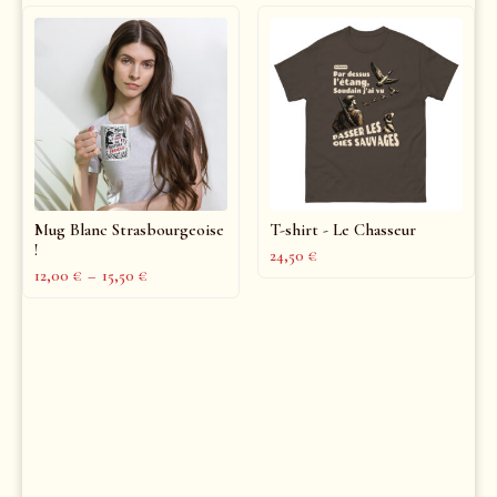
Mug Blanc Strasbourgeoise
T-shirt - Le Chasseur
!
24,50
€
12,00
€
–
15,50
€